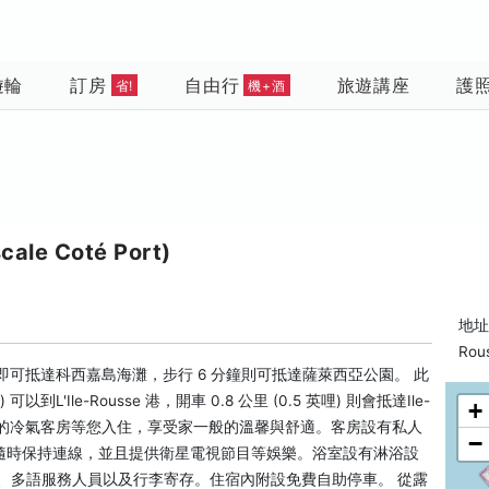
遊輪
訂房
自由行
旅遊講座
護
省!
機+酒
le Coté Port)
地址: 
Rou
即可抵達科西嘉島海灘，步行 6 分鐘則可抵達薩萊西亞公園。 此
到L'Ile-Rousse 港，開車 0.8 公里 (0.5 英哩) 則會抵達Ile-
+
面電視的冷氣客房等您入住，享受家一般的溫馨與舒適。客房設有私人
−
隨時保持連線，並且提供衛星電視節目等娛樂。浴室設有淋浴設
、多語服務人員以及行李寄存。住宿內附設免費自助停車。 從露