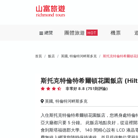
團體旅遊
機票
總覽
HOT
首頁
飯店
英國, 特倫特河畔斯多克
斯托克特倫特希爾頓花
斯托克特倫特希爾頓花園飯店 (Hilton Ga
非常好 8.8 (751則評論)
英國, 特倫特河畔斯多克
入住斯托克特倫特希爾頓花園飯店，您將身處特倫
亞大廳都只要 5 分鐘。 此飯店地點良好，從這裡開車約 1.
會到斯塔福德郡大學。 140 間精心設有 LCD
費無線上網讓您隨時保持連線，並且提供數位電視