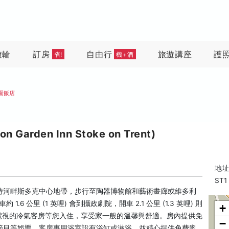
遊輪
訂房
自由行
旅遊講座
護
省!
機+酒
園飯店
rden Inn Stoke on Trent)
地址:
ST1
特河畔斯多克中心地帶，步行至陶器博物館和藝術畫廊或維多利
6 公里 (1 英哩) 會到攝政劇院，開車 2.1 公里 (1.3 英哩) 則
+
 液晶電視的冷氣客房等您入住，享受家一般的溫馨與舒適。房內提供免
−
節目等娛樂。客房專用浴室設有浴缸或淋浴，並精心提供免費盥