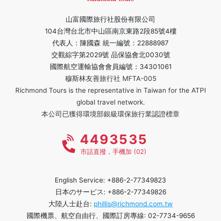
山富國際旅行社股份有限公司
104台灣台北市中山區南京東路2段85號4樓
代表人：陳國森 統一編號：22888987
交觀綜字第2029號 品保協會北0030號
國際航空運輸協會會員編號：34301061
穆斯林友善旅行社 MFTA-005
Richmond Tours is the representative in Taiwan for the ATPI
global travel network.
本公司已獲得環境部銀級環保旅行業認證標章
4493535
市話直撥，手機加 (02)
English Service: +886-2-77349823
日本のサービス: +886-2-77349826
大陸人士赴台:
phillis@richmond.com.tw
國際機票、航空自由行、國際訂房專線: 02-7734-9656