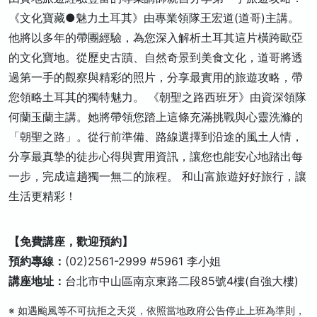
《文化寶藏●魅力土耳其》由專業領隊王宏道(道哥)主講。
他將以多年的帶團經驗，為您深入解析土耳其這片橫跨歐亞
的文化寶地。從歷史古蹟、自然奇景到美食文化，道哥將透
過第一手的觀察與精彩的照片，分享最實用的旅遊攻略，帶
您領略土耳其的獨特魅力。 《朝聖之路西班牙》由資深領隊
何蘭玉蘭主講。她將帶領您踏上這條充滿挑戰與心靈洗滌的
「朝聖之路」。從行前準備、路線選擇到沿途的風土人情，
分享最真摯的徒步心得與實用資訊，讓您也能安心地踏出每
一步，完成這趟獨一無二的旅程。 和山富旅遊好好旅行，讓
生活更精彩！
【免費講座，歡迎預約】
預約專線：
(02)2561-2999 #5961 李小姐
講座地址：
台北市中山區南京東路二段85號4樓(自強大樓)
※ 如遇颱風等不可抗拒之天災，依照當地政府公告停止上班為準則，