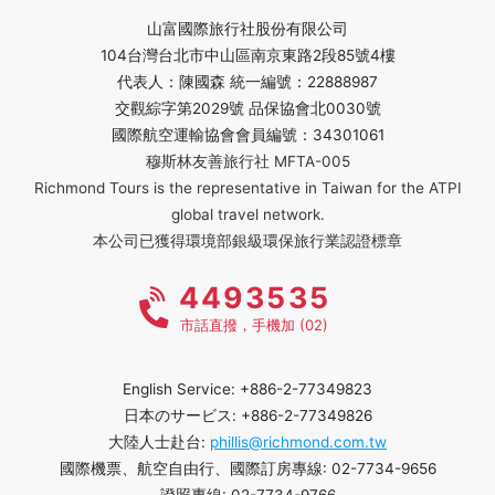
山富國際旅行社股份有限公司
104台灣台北市中山區南京東路2段85號4樓
代表人：陳國森 統一編號：22888987
交觀綜字第2029號 品保協會北0030號
國際航空運輸協會會員編號：34301061
穆斯林友善旅行社 MFTA-005
Richmond Tours is the representative in Taiwan for the ATPI
global travel network.
本公司已獲得環境部銀級環保旅行業認證標章
4493535
市話直撥，手機加 (02)
English Service: +886-2-77349823
日本のサービス: +886-2-77349826
大陸人士赴台:
phillis@richmond.com.tw
國際機票、航空自由行、國際訂房專線: 02-7734-9656
證照專線: 02-7734-9766