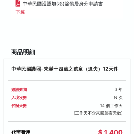
中華民國護照加(移)簽僑居身分申請書
下載
商品明細
中華民國護照-未滿十四歲之孩童（遺失）12天件
3 年
簽證效期
N 次
入境次數
14 個工作天
代辦天數
(工作天不含來回郵寄天數)
$ 1,400
代辦費用