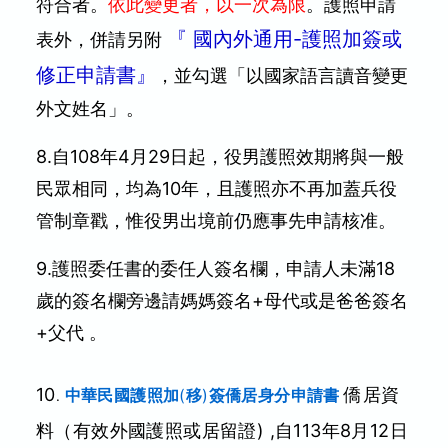
符合者。
依此變更者，以一次為限
。護照申請
『
國內外通用-護照加簽或
表外，併請另附
修正申請書
』
，並勾選「以國家語言讀音變更
外文姓名」。
8.自108年4月29日起，役男護照效期將與一般
民眾相同，均為10年，且護照亦不再加蓋兵役
管制章戳，惟役男出境前仍應事先申請核准。
9.護照委任書的委任人簽名欄，申請人未滿18
歲的簽名欄旁邊請媽媽簽名+母代或是爸爸簽名
+父代 。
10
僑居資
中華民國護照加
(
移
)
簽僑居身分申請書
.
料
（有效外國護照或居留證) ,自113年8月12日