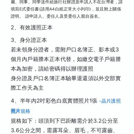
屬、同事、同學送件給旅行社辦證及申請人不在台灣者，請
填寫E式委任書(請用A4白紙正常大小列印)，並且附上關係
證明。 請申請人、委任人及受委任人親自簽名。
2、有效護照正本
3、身分證正本
若未領身分證者，需附戶口名簿正、影本或3
個月內戶籍謄本正本代替，如繳交電子戶籍謄
本為加密，請給密碼得以辦理護照
身分證及戶口名簿正本驗畢退還須以外交部實
際工作天為主
4、半年內2吋彩色白底實體照片1張
-晶片護照
照片
規格
規格如下：頭頂到下巴距離需介於3.2公分至
3.6公分之間，需露耳朵、眉毛，不可露齒、