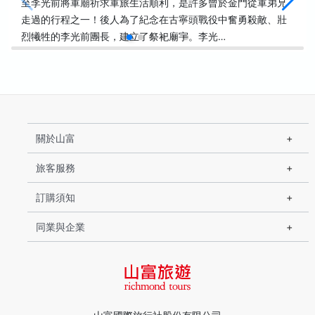
至李光前將軍廟祈求軍旅生活順利，是許多曾於金門從軍弟兄
走過的行程之一！後人為了紀念在古寧頭戰役中奮勇殺敵、壯
烈犧牲的李光前團長，建立了祭祀廟宇。李光…
關於山富
旅客服務
訂購須知
同業與企業