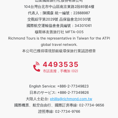
山富國際旅行社股份有限公司
104台灣台北市中山區南京東路2段85號4樓
代表人：陳國森 統一編號：22888987
交觀綜字第2029號 品保協會北0030號
國際航空運輸協會會員編號：34301061
穆斯林友善旅行社 MFTA-005
Richmond Tours is the representative in Taiwan for the ATPI
global travel network.
本公司已獲得環境部銀級環保旅行業認證標章
4493535
市話直撥，手機加 (02)
English Service: +886-2-77349823
日本のサービス: +886-2-77349826
大陸人士赴台:
phillis@richmond.com.tw
國際機票、航空自由行、國際訂房專線: 02-7734-9656
證照專線: 02-7734-9766