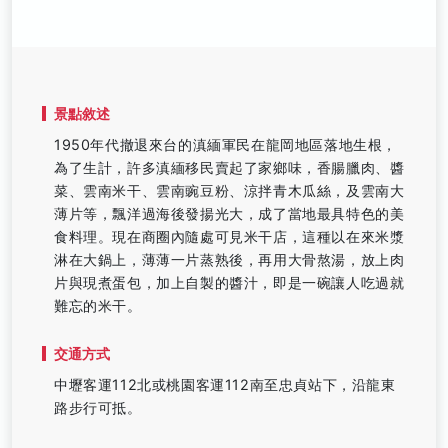
景點敘述
1950年代撤退來台的滇緬軍民在龍岡地區落地生根，
為了生計，許多滇緬移民賣起了家鄉味，香腸臘肉、醬
菜、雲南米干、雲南豌豆粉、涼拌青木瓜絲，及雲南大
薄片等，飄洋過海後發揚光大，成了當地最具特色的美
食料理。現在商圈內隨處可見米干店，這種以在來米漿
淋在大鍋上，薄薄一片蒸熟後，再用大骨熬湯，放上肉
片與現煮蛋包，加上自製的醬汁，即是一碗讓人吃過就
難忘的米干。
交通方式
中壢客運112北或桃園客運112南至忠貞站下，沿龍東
路步行可抵。