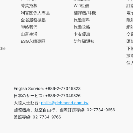
菁英招募
Wifi租借
訂
利害關係人專區
翻譯機/耳機
電
全省服務據點
旅遊百科
隱
聯絡我們
旅遊攻略
網
山富生活
卡友優惠
交
ESG永續專區
防詐騙通知
匯
the
下
旅
個
English Service: +886-2-77349823
日本のサービス: +886-2-77349826
大陸人士赴台:
phillis@richmond.com.tw
國際機票、航空自由行、國際訂房專線: 02-7734-9656
證照專線: 02-7734-9766