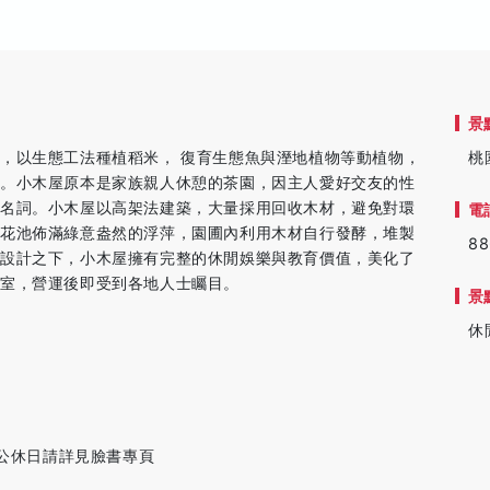
景
，以生態工法種植稻米， 復育生態魚與溼地植物等動植物，
桃
貌。小木屋原本是家族親人休憩的茶園，因主人愛好交友的性
代名詞。小木屋以高架法建築，大量採用回收木材，避免對環
電
荷花池佈滿綠意盎然的浮萍，園圃內利用木材自行發酵，堆製
88
及設計之下，小木屋擁有完整的休閒娛樂與教育價值，美化了
教室，營運後即受到各地人士矚目。
景
休
月公休日請詳見臉書專頁