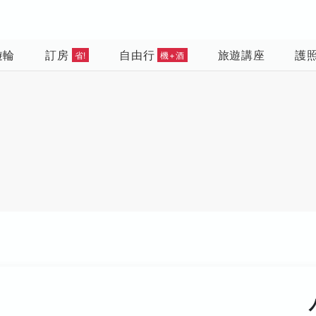
遊輪
訂房
自由行
旅遊講座
護
省!
機+酒