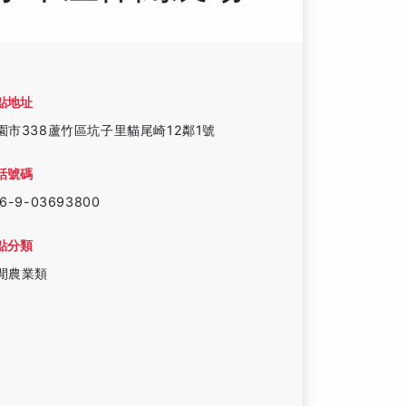
點地址
園市338蘆竹區坑子里貓尾崎12鄰1號
話號碼
6-9-03693800
點分類
閒農業類