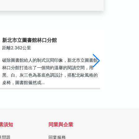
新北市立圖書館林口分館
108賴
距離2.362公里
距離2.6
破除圖書館給人的制式沉悶印象，新北市立圖書館
農場以生
林口分館打造出了一個簡約溫馨的閱讀空間，用
為主，提
黑、白、灰三色為基底色調設計，搭配北歐風格的
等農業體
桌椅，圖書館儼然成…
護坑子溪
購須知
同業與企業
見問題
同業服務