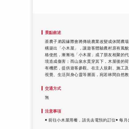
景點敘述
茶農子弟因緣際會將傳統農業改變成休閒農場
構築出「小木屋」，讓遊客體驗農村原有風
格使然，漸漸地「小木屋」成了朋友相聚的
境造成傷害；而山泉水貫穿其下，木屋後的
有機肥，提供遊客參觀。在主人規劃、施工
視覺、生活與身心靈等層面，宛若林間自然
交通方式
無
注意事項
￭ 前往小木屋用餐，請先去電預約訂位￭ 每