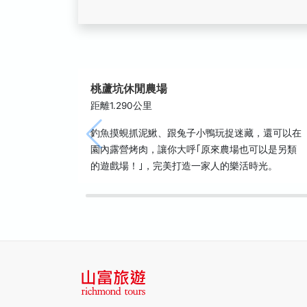
桃蘆坑休閒農場
距離1.290公里
釣魚摸蜆抓泥鰍、跟兔子小鴨玩捉迷藏，還可以在
園內露營烤肉，讓你大呼｢原來農場也可以是另類
的遊戲場！｣，完美打造一家人的樂活時光。