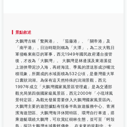
景點敘述
大鵬灣古稱「鱉興港」、「茄藤港」、「關帝港」及
「南平港」，日治時期則稱為「大潭」，為二次大戰日
軍侵略東南亞的軍事，西元1949年國民政府遷台接管
後，才改為「大鵬灣」。 大鵬灣是林邊溪及東港溪從
上游挾帶泥沙入海，再經海流、季風的漂送形成沙嘴沈
積現象，所圍成的水域面積為532公頃，是臺灣最大單
口囊狀潟湖。為保有這天然特殊的潟湖景觀，西元
1997年成立「大鵬灣國家風景區管理處」是為交通部
觀光局第四個國家級風景區，西元2000年「小琉球風
景特定區」為觀光發展需要併入大鵬灣國家風景區內。
大鵬灣主要的遊憩據點有恆春半島旅遊服務中心、青洲
濱海遊憩區、大鵬灣海洋休閒特區、環灣自行車道，搭
乘遊艇環繞大鵬灣，可欣賞紅樹林生態，並可至「蚵殼
島」探訪大鵬灣水域養蚵傳奇。 在未來的規劃中，大