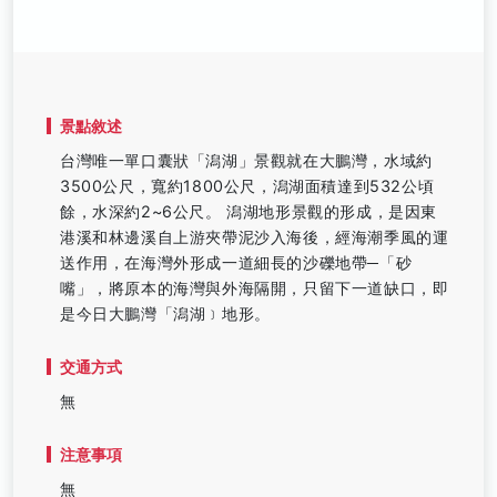
景點敘述
台灣唯一單口囊狀「潟湖」景觀就在大鵬灣，水域約
3500公尺，寬約1800公尺，潟湖面積達到532公頃
餘，水深約2~6公尺。 潟湖地形景觀的形成，是因東
港溪和林邊溪自上游夾帶泥沙入海後，經海潮季風的運
送作用，在海灣外形成一道細長的沙礫地帶─「砂
嘴」，將原本的海灣與外海隔開，只留下一道缺口，即
是今日大鵬灣「潟湖﹞地形。
交通方式
無
注意事項
無