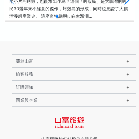
小小片的蚵殼，也能堆出小島？這個「蚵殼島」是大鵬灣的蚵
民30幾年來不經意的傑作，蚵殼島的形成，同時也見證了大鵬
灣養蚵產業史。 這座奇特島嶼，在大漲潮…
關於山富
旅客服務
訂購須知
同業與企業