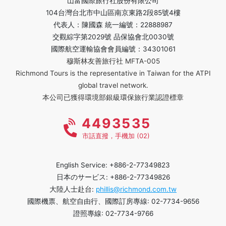
山富國際旅行社股份有限公司
104台灣台北市中山區南京東路2段85號4樓
代表人：陳國森 統一編號：22888987
交觀綜字第2029號 品保協會北0030號
國際航空運輸協會會員編號：34301061
穆斯林友善旅行社 MFTA-005
Richmond Tours is the representative in Taiwan for the ATPI
global travel network.
本公司已獲得環境部銀級環保旅行業認證標章
4493535
市話直撥，手機加 (02)
English Service: +886-2-77349823
日本のサービス: +886-2-77349826
大陸人士赴台:
phillis@richmond.com.tw
國際機票、航空自由行、國際訂房專線: 02-7734-9656
證照專線: 02-7734-9766