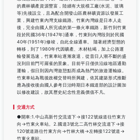
的農林礦產資源豐富，陸續有大規模工廠(水泥、玻璃
等)先後設立，且為配合開發山區農林礦資源以發展工
業，興建竹東內灣支線鐵路。竹東內灣線是日本人走
後，完全由國人所完成的第一條火車鐵路，新竹到竹東
段於民國36年(1947年)通車，竹東到內灣段則於民國
40年(1951年)修竣，自此全線通車。 隨著經濟型態的
轉移，到了1980年代因礦產、木材枯竭，加上公路運
輸發展迅速，竹東車站逐漸衰退，從昔日人潮不斷的盛
況到目前門可羅雀的景象。目前平日僅供沿線地區通勤
運輸，假日則因內灣遊憩點而成為熱門的旅遊運輸線。
竹東車站為戰後政權交替時所興建，依其建築形式推斷
應為接收後由國人參考日治時期日本鐵道部的設計圖加
以修改建設，故其歷史紀念性意義價值不凡。
交通方式
●開車:1.中山高新竹交流道下→接122號線道往竹東方
向→竹東火車站。2.國道3號北二高竹林交流道下→接
120號道路往竹東方向→竹林大橋→左轉接122號道→
竹東火車站。