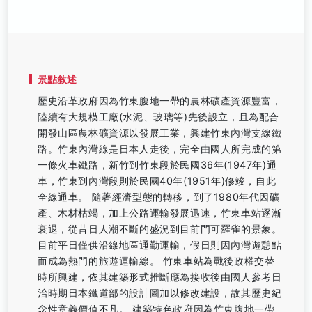
景點敘述
歷史沿革政府因為竹東腹地一帶的農林礦產資源豐富，
陸續有大規模工廠(水泥、玻璃等)先後設立，且為配合
開發山區農林礦資源以發展工業，興建竹東內灣支線鐵
路。竹東內灣線是日本人走後，完全由國人所完成的第
一條火車鐵路，新竹到竹東段於民國36年(1947年)通
車，竹東到內灣段則於民國40年(1951年)修竣，自此
全線通車。 隨著經濟型態的轉移，到了1980年代因礦
產、木材枯竭，加上公路運輸發展迅速，竹東車站逐漸
衰退，從昔日人潮不斷的盛況到目前門可羅雀的景象。
目前平日僅供沿線地區通勤運輸，假日則因內灣遊憩點
而成為熱門的旅遊運輸線。 竹東車站為戰後政權交替
時所興建，依其建築形式推斷應為接收後由國人參考日
治時期日本鐵道部的設計圖加以修改建設，故其歷史紀
念性意義價值不凡。 建築特色政府因為竹東腹地一帶