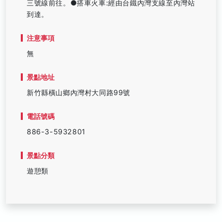
三號線前往。●搭車火車:經由台鐵內灣支線至內灣站
到達。
注意事項
無
景點地址
新竹縣橫山鄉內灣村大同路99號
電話號碼
886-3-5932801
景點分類
遊憩類