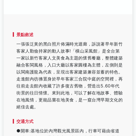
景點敘述
一張張泛黃的黑白照片佈滿時光迴廊，訴說著早年新竹
客家人勤儉持家的動人故事!「橫山采風館」是全台第
一家以新竹客家人文美食為主題的懷舊餐廳，整體建築
融合客閩風格，入口大廳以客家圓樓為主體，左側則是
以閩南護龍為代表，呈現出客家建築兼容並蓄的特色。
走進館內彷彿置身於早年客家三合院中庭的空間裡，再
往前走去館內收藏了許多復古舊物，營造出5.60年代
街景的往日情懷。來到此地，可以了解在地故事、體驗
在地風情，更能品嘗在地美食，是一窺台灣早期文化的
絕佳去處。
交通方式
●開車:基地位於內灣觀光風景區內，行車可藉由省道