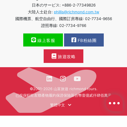
日本のサービス: +886-2-77349826
大陸人士赴台:
phillis@richmond.com.tw
國際機票、航空自由行、國際訂房專線: 02-7734-9656
證照專線: 02-7734-9766
線上客服
FB粉絲團
旅遊攻略
©2001-2026 山富旅遊 richmond tours.
已投保旺旺友聯產物履約保證保險新台幣壹億貳仟肆佰萬元
繁體中文