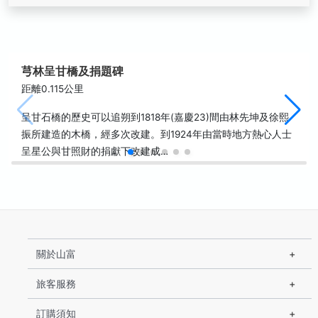
芎林呈甘橋及捐題碑
距離0.115公里
呈甘石橋的歷史可以追朔到1818年(嘉慶23)間由林先坤及徐熙
振所建造的木橋，經多次改建。到1924年由當時地方熱心人士
呈星公與甘照財的捐獻下改建成…
關於山富
旅客服務
訂購須知