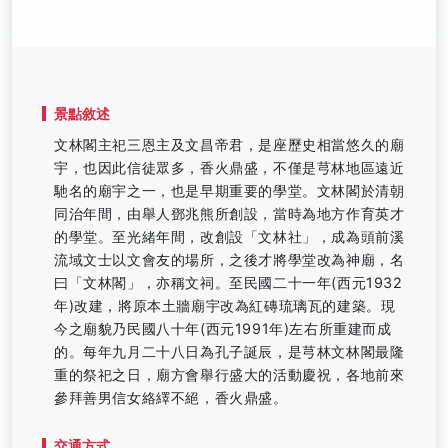
景點敘述
文林閣主祀三恩主及文昌帝君，是座歷史相當悠久的廟
宇，也因此信徒眾多，香火鼎盛，不僅是芎林地區遠近
馳名的廟宇之一，也是早期重要的學堂。文林閣於清朝
同治年間，由舉人鄧兆熊所創設，當時為地方作育英才
的學堂。至光緒年間，改創設「文林社」，成為頭前溪
流域文士以文會友的場所，之後才將學堂改為神廟，名
曰「文林閣」，亦稱文祠。至民國二十一年(西元1932
年)改建，將原本土牆廟宇改為紅磚琉璃瓦的建築。現
今之廟貌乃民國八十年(西元1991年)左右所重建而成
的。每年九月二十八日為孔子誕辰，是芎林文林閣最隆
重的祭祀之日，廟方會舉行盛大的活動慶祝，各地前來
參拜善男信女絡繹不絕，香火鼎盛。
交通方式