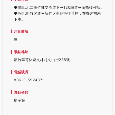
●開車:北二高竹林交流道下→120縣道→循指標可抵。
●搭車:新竹客運→新竹火車站搭往芎林，在郵局前站
下車。
注意事項
無
景點地址
新竹縣芎林鄉文林村文山街238號
電話號碼
886-3-5924871
景點分類
廟宇類