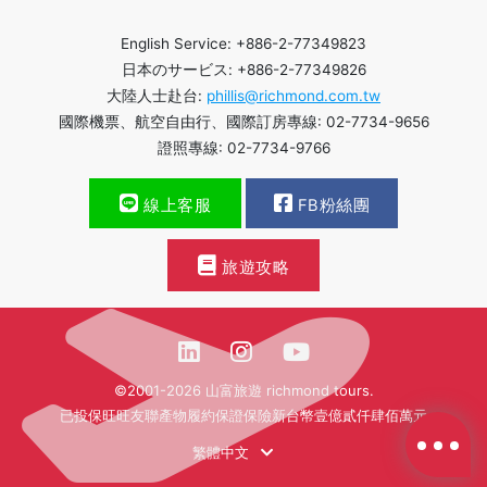
English Service: +886-2-77349823
日本のサービス: +886-2-77349826
大陸人士赴台:
phillis@richmond.com.tw
國際機票、航空自由行、國際訂房專線: 02-7734-9656
證照專線: 02-7734-9766
線上客服
FB粉絲團
旅遊攻略
©2001-2026 山富旅遊 richmond tours.
已投保旺旺友聯產物履約保證保險新台幣壹億貳仟肆佰萬元
繁體中文