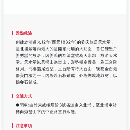
景點敘述
創建於清道光12年(西元1832年)的姜氏故居天水堂，
是北埔聚落內最大的是開拓北埔的大功臣，首任總墾戶
姜秀鑾的故居，因姜氏的郡望堂號為天水郡，故名天水
堂。天水堂以秀巒山為樂山，形勢穩定優美，為三合院
格局。門樓燕尾造型，且台階有特大台面，號稱全台最
優美門樓之一，內埕以石板鋪成，外埕則就地取材，以
鵝卵石鋪成。
交通方式
●開車:由竹東或峨眉沿3號省道進入北埔，至北埔車站
轉向秀巒山下的中正路直行即達。
注意事項