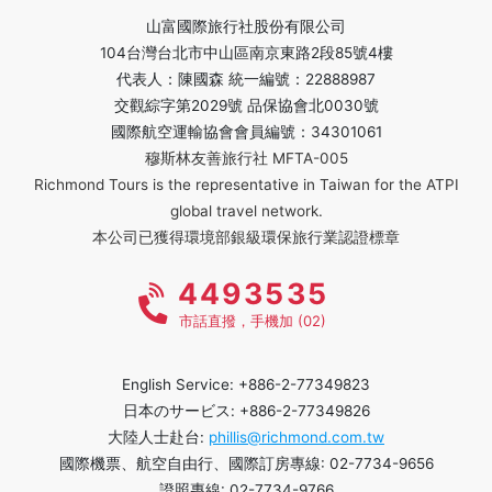
山富國際旅行社股份有限公司
104台灣台北市中山區南京東路2段85號4樓
代表人：陳國森 統一編號：22888987
交觀綜字第2029號 品保協會北0030號
國際航空運輸協會會員編號：34301061
穆斯林友善旅行社 MFTA-005
Richmond Tours is the representative in Taiwan for the ATPI
global travel network.
本公司已獲得環境部銀級環保旅行業認證標章
4493535
市話直撥，手機加 (02)
English Service: +886-2-77349823
日本のサービス: +886-2-77349826
大陸人士赴台:
phillis@richmond.com.tw
國際機票、航空自由行、國際訂房專線: 02-7734-9656
證照專線: 02-7734-9766