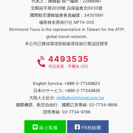
代表人：陳國森 統一編號：22888987
交觀綜字第2029號 品保協會北0030號
國際航空運輸協會會員編號：34301061
穆斯林友善旅行社 MFTA-005
Richmond Tours is the representative in Taiwan for the ATPI
global travel network.
本公司已獲得環境部銀級環保旅行業認證標章
4493535
市話直撥，手機加 (02)
English Service: +886-2-77349823
日本のサービス: +886-2-77349826
大陸人士赴台:
phillis@richmond.com.tw
國際機票、航空自由行、國際訂房專線: 02-7734-9656
證照專線: 02-7734-9766
線上客服
FB粉絲團