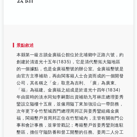
景點敘述
本縣第一級古蹟金廣福公館位於北埔鄉中正路六號，約
創建於清道光十五年(1835)，它是清代墾拓大隘地區
的一個據點，也是金廣福墾號的辦公室。金廣福墾號是
由官方主導補助，再由閩客籍人士合資而成的一個開發
公司，其名稱之「金」取意為吉利、「廣」為廣東、
「福」為福建。金廣福之組成是於道光十四年(1834)
年由當時的淡水同知李嗣鄴出資補助九芎林庄總理姜秀
鑾設立隘樓十五座，並僱用隘丁來加強沿山一帶防務，
次年更下令竹塹城西門總理周邦正與姜秀鑾組織金廣
福，閩籍墾戶首周邦正住在竹塹城內，主管有關衙門公
事和會計事務，並掌管戳記；粵籍墾戶首姜秀鑾則進駐
墾區，擔任守隘防番和督工開墾的任務。姜周二人分工