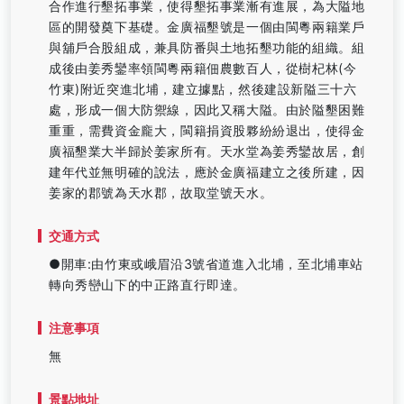
合作進行墾拓事業，使得墾拓事業漸有進展，為大隘地
區的開發奠下基礎。金廣福墾號是一個由閩粵兩籍業戶
與舖戶合股組成，兼具防番與土地拓墾功能的組織。組
成後由姜秀鑾率領閩粵兩籍佃農數百人，從樹杞林(今
竹東)附近突進北埔，建立據點，然後建設新隘三十六
處，形成一個大防禦線，因此又稱大隘。由於隘墾困難
重重，需費資金龐大，閩籍捐資股夥紛紛退出，使得金
廣福墾業大半歸於姜家所有。天水堂為姜秀鑾故居，創
建年代並無明確的說法，應於金廣福建立之後所建，因
姜家的郡號為天水郡，故取堂號天水。
交通方式
●開車:由竹東或峨眉沿3號省道進入北埔，至北埔車站
轉向秀巒山下的中正路直行即達。
注意事項
無
景點地址