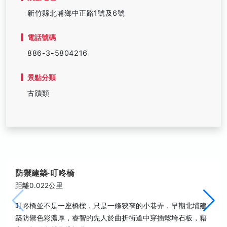
新竹縣北埔鄉中正路1號及6號
電話號碼
886-3-5804216
景點分類
古蹟類
防禦建築‧叮咚橋
距離0.022公里
叮咚橋並不是一座橋樑，只是一條狹窄的小巷弄，早期北埔建
築防禦色彩濃厚，睿智的先人於曲折街道中穿插鬆垮石板，藉