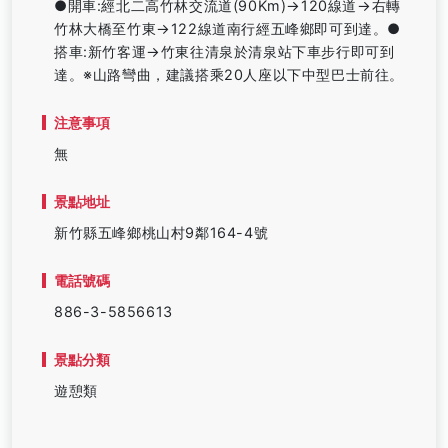
●開車:經北二高竹林交流道(90Km)→120線道→右轉
竹林大橋至竹東→122線道南行經五峰鄉即可到達。●
搭車:新竹客運→竹東往清泉於清泉站下車步行即可到
達。※山路彎曲，建議搭乘20人座以下中型巴士前往。
注意事項
無
景點地址
新竹縣五峰鄉桃山村9鄰164-4號
電話號碼
886-3-5856613
景點分類
遊憩類