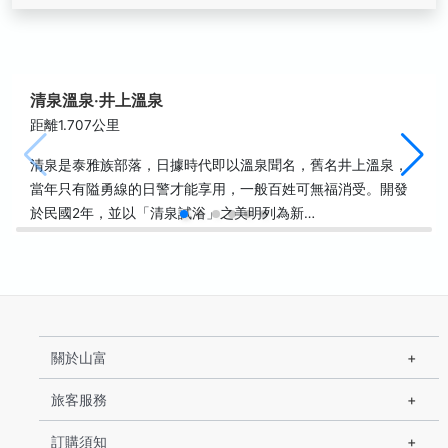
清泉溫泉‧井上溫泉
距離1.707公里
清泉是泰雅族部落，日據時代即以溫泉聞名，舊名井上溫泉，
當年只有隘勇線的日警才能享用，一般百姓可無福消受。開發
於民國2年，並以「清泉試浴」之美明列為新…
關於山富
旅客服務
訂購須知