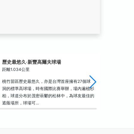
歷史最悠久‧新豐高爾夫球場
新竹高
距離1.034公里
距離1.0
桃竹苗區歷史最悠久，亦是台灣首座擁有27個球
桃竹苗區
洞的標準高球場，時有國際比賽舉辦，場內遍植杉
洞的標準
柏，球道分布於茂密蓊鬱的松林中，為球友最佳的
柏，球道
遮蔭場所，球場可…
遮蔭場所