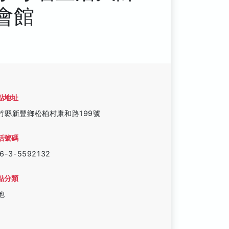
會館
點地址
竹縣新豐鄉松柏村康和路199號
話號碼
6-3-5592132
點分類
他