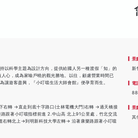
景
堅持以科學主題為設計方向，提供給國人另一種渡假「知」的
新
植人心，成為家喻戶曉的觀光勝地。以往，顧慮營業時間已
，為讓遊客盡興，『小叮噹生活大師會館』便孕育而生。
電
88
道下右轉 →直走到底十字路口(士林電機大門)右轉 →過天橋接
景
樂路跟著小叮噹指標前進 2.中山高 北上91公里處，竹北交流
其
省道右轉北上→到明新科技大學左轉→ 沿著康樂路跟著小叮噹