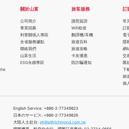
關於山富
旅客服務
訂
公司簡介
護照簽證
常
菁英招募
Wifi租借
訂
利害關係人專區
翻譯機/耳機
電
全省服務據點
旅遊百科
隱
聯絡我們
旅遊攻略
網
山富生活
卡友優惠
交
ESG永續專區
防詐騙通知
匯
the
下
旅
個
English Service: +886-2-77349823
日本のサービス: +886-2-77349826
大陸人士赴台:
phillis@richmond.com.tw