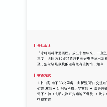
景點敘述
『小叮噹科學遊樂區』成立十餘年來，一直
享受，園區內30多項物理科學遊樂設施已深
至，無法駐足欣賞的遊客總有些惋惜，如今
交通方式
1.中山高 南下83公里處，由新豐/湖口交流
省道 左轉→ 到明新科技大學右轉 → 沿著康
道下左轉→光明六路直走過地下道後 → 接
指標前進