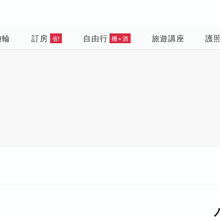
遊輪
訂房
自由行
旅遊講座
護
省!
機+酒