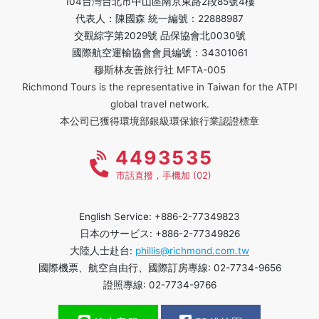
104台灣台北市中山區南京東路2段85號4樓
代表人：陳國森 統一編號：22888987
交觀綜字第2029號 品保協會北0030號
國際航空運輸協會會員編號：34301061
穆斯林友善旅行社 MFTA-005
Richmond Tours is the representative in Taiwan for the ATPI
global travel network.
本公司已獲得環境部銀級環保旅行業認證標章
4493535
市話直撥，手機加 (02)
English Service: +886-2-77349823
日本のサービス: +886-2-77349826
大陸人士赴台:
phillis@richmond.com.tw
國際機票、航空自由行、國際訂房專線: 02-7734-9656
證照專線: 02-7734-9766