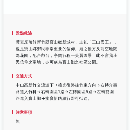
景點敘述
豐宮座落於新竹縣寶山鄉新城村，主祀「三山國王」，
也是寶山鄉鄉民非常重要的信仰。廟之後方及前空地闢
為花園，配合戲台，亭閣行程一美麗園景，此不啻我庄
民信仰之聖地，亦可稱為寶山鄉之社區公園。
交通方式
中山高新竹交流道下→接光復路往竹東方向→右轉介壽
路進入竹科→右轉園區1路→左轉園區5路→左轉雙園
路進入寶山鄉→接寶新路續行即可抵達。
注意事項
無