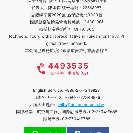
104台灣台北市中山區南京東路2段85號4樓
代表人：陳國森 統一編號：22888987
交觀綜字第2029號 品保協會北0030號
國際航空運輸協會會員編號：34301061
穆斯林友善旅行社 MFTA-005
Richmond Tours is the representative in Taiwan for the ATPI
global travel network.
本公司已獲得環境部銀級環保旅行業認證標章
4493535
市話直撥，手機加 (02)
English Service: +886-2-77349823
日本のサービス: +886-2-77349826
大陸人士赴台:
phillis@richmond.com.tw
國際機票、航空自由行、國際訂房專線: 02-7734-9656
證照專線: 02-7734-9766