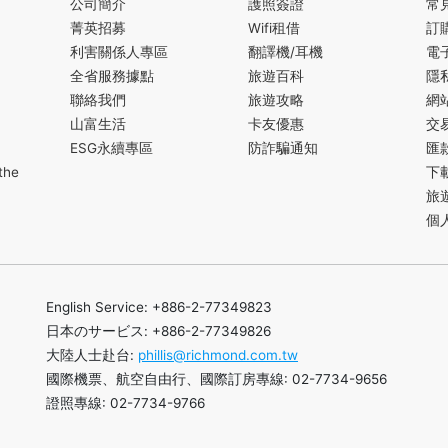
公司簡介
護照簽證
常
菁英招募
Wifi租借
訂
利害關係人專區
翻譯機/耳機
電
全省服務據點
旅遊百科
隱
聯絡我們
旅遊攻略
網
山富生活
卡友優惠
交
ESG永續專區
防詐騙通知
匯
the
下
旅
個
English Service: +886-2-77349823
日本のサービス: +886-2-77349826
大陸人士赴台:
phillis@richmond.com.tw
國際機票、航空自由行、國際訂房專線: 02-7734-9656
證照專線: 02-7734-9766