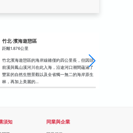
竹北‧濱海遊憩區
竹北蓮
距離1.876公里
距離1.9
竹北濱海遊憩區的海岸線雖僅約四公里長，但因頭
本區的地
前溪與鳳山溪河川在此入海，沿途河口潮間蘊涵了
之紅土與
豐富的自然生態景觀以及全省獨一無二的海岸原生
了鳳山崎
林，再加上美麗的…
顯，極易
購須知
同業與企業