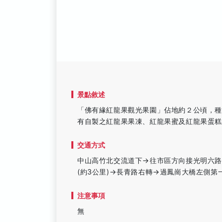
景點敘述
「佛有緣紅龍果觀光果園」佔地約２公頃，
有自製之紅龍果果凍、紅龍果蜜及紅龍果蛋
交通方式
中山高竹北交流道下→往市區方向接光明六路→
(約3公里)→長青路右轉→過鳳崗大橋左側
注意事項
無