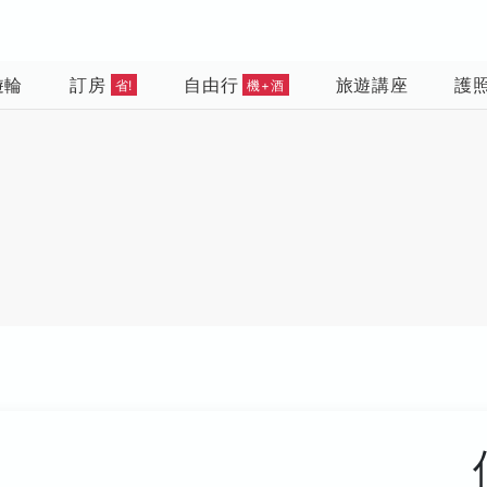
遊輪
訂房
自由行
旅遊講座
護
省!
機+酒