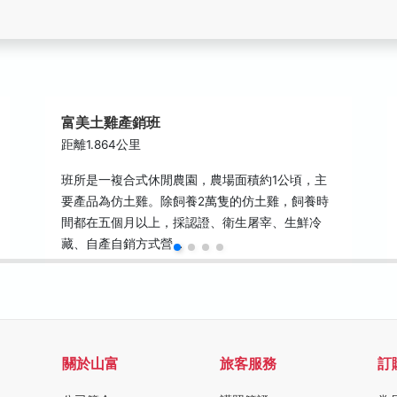
富美土雞產銷班
距離1.864公里
班所是一複合式休閒農園，農場面積約1公頃，主
要產品為仿土雞。除飼養2萬隻的仿土雞，飼養時
間都在五個月以上，採認證、衛生屠宰、生鮮冷
藏、自產自銷方式營…
關於山富
旅客服務
訂