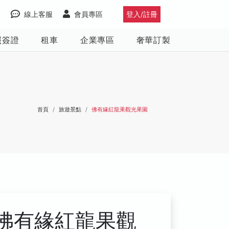
線上客服
會員專區
登入/註冊
照簽證
租車
企業專區
奢華訂製
首頁
旅遊景點
佛有緣紅龍果觀光果園
佛有緣紅龍果觀