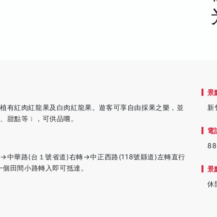
景
種植有紅肉紅龍果及白肉紅龍果。遊客可享自由採果之樂，並
新
糕、甜點等﹞，可供品嚐。
電
88
中華路(台１號省道)右轉→中正西路(118號縣道)左轉直行
第一個田間小路轉入即可抵達。
景
休