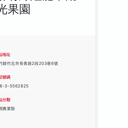
光果園
點地址
竹縣竹北市長青路2段203巷6號
話號碼
6-3-5562825
點分類
閒農業類