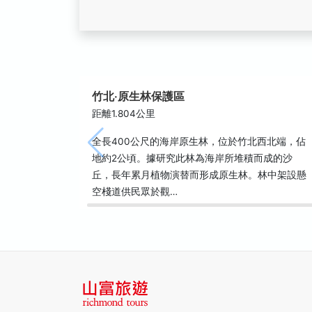
竹北‧原生林保護區
距離1.804公里
全長400公尺的海岸原生林，位於竹北西北端，佔
地約2公頃。據研究此林為海岸所堆積而成的沙
丘，長年累月植物演替而形成原生林。林中架設懸
空棧道供民眾於觀…