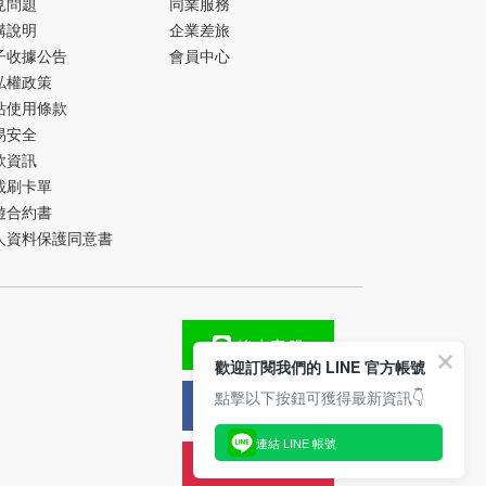
見問題
同業服務
購說明
企業差旅
子收據公告
會員中心
私權政策
站使用條款
易安全
款資訊
載刷卡單
遊合約書
人資料保護同意書
線上客服
歡迎訂閱我們的 LINE 官方帳號
點擊以下按鈕可獲得最新資訊👇
FB粉絲團
連結 LINE 帳號
旅遊攻略