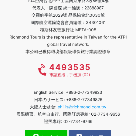
104台灣台北市中山區南京東路2段85號4樓
代表人：陳國森 統一編號：22888987
交觀綜字第2029號 品保協會北0030號
國際航空運輸協會會員編號：34301061
穆斯林友善旅行社 MFTA-005
Richmond Tours is the representative in Taiwan for the ATPI
global travel network.
本公司已獲得環境部銀級環保旅行業認證標章
4493535
市話直撥，手機加 (02)
English Service: +886-2-77349823
日本のサービス: +886-2-77349826
大陸人士赴台:
phillis@richmond.com.tw
國際機票、航空自由行、國際訂房專線: 02-7734-9656
證照專線: 02-7734-9766