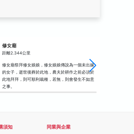
修女廟
新豐宮
距離2.344公里
距離2.4
修女廟祭拜修女娘娘，修女娘娘傳說為一個未出嫁
豐宮座落
的女子，逝世後葬於此地，農夫於耕作之前必須於
王」，也
此地拜拜，則可順利栽種，若無，則會發生不如意
及前空地
之事。
景，此不
購須知
同業與企業