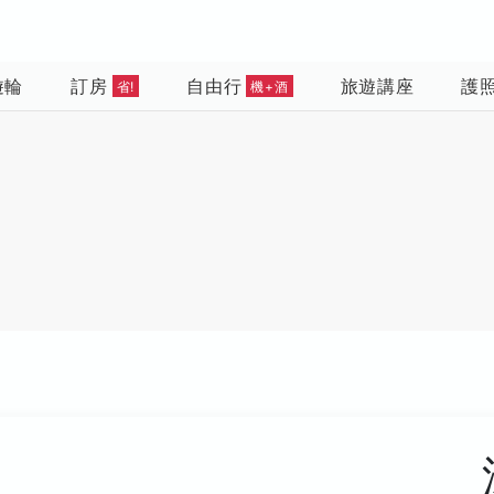
遊輪
訂房
自由行
旅遊講座
護
省!
機+酒