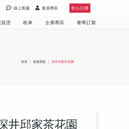
線上客服
會員專區
登入/註冊
照簽證
租車
企業專區
奢華訂製
首頁
旅遊景點
深井邱家茶花園
深井邱家茶花園