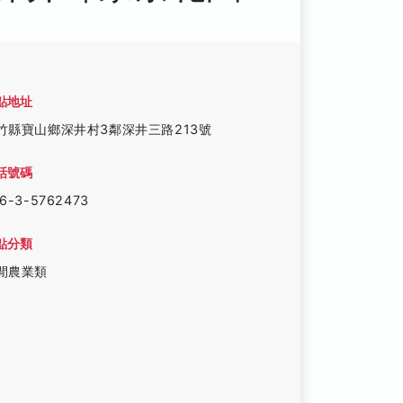
點地址
竹縣寶山鄉深井村3鄰深井三路213號
話號碼
6-3-5762473
點分類
閒農業類