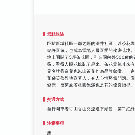
景點敘述
距離新城社區一鄰之隔的深井社區，以茶花園
幾許喜氣，也成為當地人最喜愛的秘密花境。
地上開闢了5座茶花園，引進國內外500種
薇，看得人眼花撩亂了起來。茶花貴氣其來
界名牌香奈兒也以山茶花作為品牌象徵。一
花朵笑盈盈地對著人，令人心情豁然開朗。
健康，發芽處若粗圓飽滿也是花的優良指標
交通方式
自行開車者可由香山交流道下頭份，第二紅綠
注意事項
無