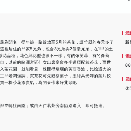
景
最為聞名；從年節一路綻放至5月的茶花，讓竹縣的春天多了
新
這裡居住的邱家5兄弟，包含3兄弟與2個堂兄弟，在1甲的土
的茶花品種，花色與花型也很不一樣，有的像芙蓉、有的像薔
電
有自，以前的歐洲宮廷仕女出席宴會多半選擇配戴茶花，而世
88
進入茶花園，就能看見一株開得燦爛的芙蓉香波，比臉還大的
園主邱老闆強調，買茶花可先觀察葉子，墨綠具光澤的葉片較
景
。買一株茶花添貴氣，為開春帶來好兆頭吧！
休
燈左轉往南隘；或由天仁茗茶旁南隘路進入，即可抵達。