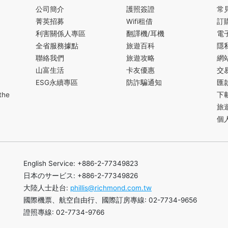
公司簡介
護照簽證
常
菁英招募
Wifi租借
訂
利害關係人專區
翻譯機/耳機
電
全省服務據點
旅遊百科
隱
聯絡我們
旅遊攻略
網
山富生活
卡友優惠
交
ESG永續專區
防詐騙通知
匯
the
下
旅
個
English Service: +886-2-77349823
日本のサービス: +886-2-77349826
大陸人士赴台:
phillis@richmond.com.tw
國際機票、航空自由行、國際訂房專線: 02-7734-9656
證照專線: 02-7734-9766