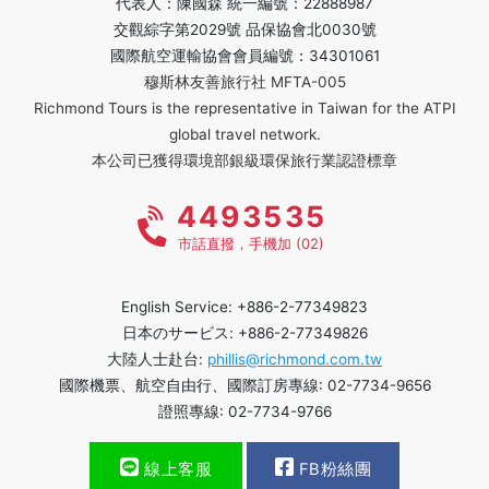
代表人：陳國森 統一編號：22888987
交觀綜字第2029號 品保協會北0030號
國際航空運輸協會會員編號：34301061
穆斯林友善旅行社 MFTA-005
Richmond Tours is the representative in Taiwan for the ATPI
global travel network.
本公司已獲得環境部銀級環保旅行業認證標章
4493535
市話直撥，手機加 (02)
English Service: +886-2-77349823
日本のサービス: +886-2-77349826
大陸人士赴台:
phillis@richmond.com.tw
國際機票、航空自由行、國際訂房專線: 02-7734-9656
證照專線: 02-7734-9766
線上客服
FB粉絲團