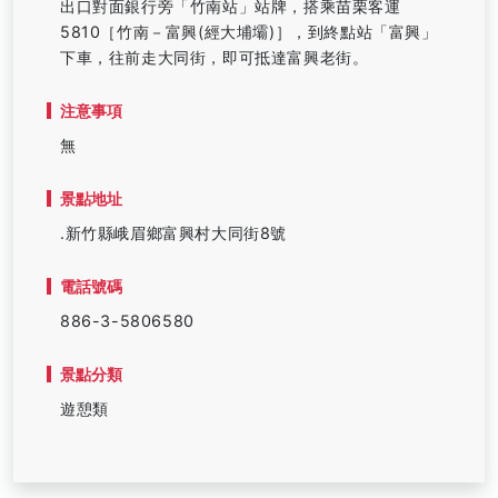
出口對面銀行旁「竹南站」站牌，搭乘苗栗客運
5810［竹南－富興(經大埔壩)］，到終點站「富興」
下車，往前走大同街，即可抵達富興老街。
注意事項
無
景點地址
.新竹縣峨眉鄉富興村大同街8號
電話號碼
886-3-5806580
景點分類
遊憩類