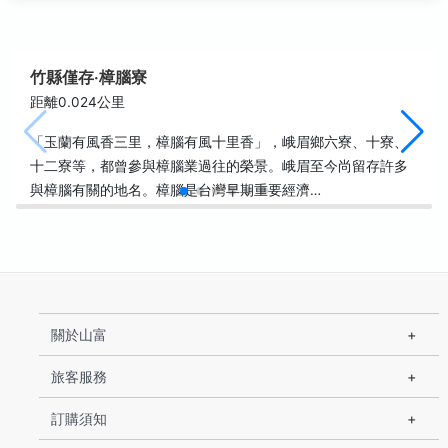
竹縣僅存‧樟腦寮
距離0.024公里
「玉蘭有風香三里，樟腦有風十里香」，峨眉鄉六寮、十寮、
十二寮等，都曾參與樟腦業過往的榮景。峨眉至今尚留存許多
與樟腦有關的地名。樟腦是台灣早期重要經濟…
關於山富
旅客服務
訂購須知