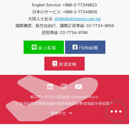
English Service: +886-2-77349823
日本のサービス: +886-2-77349826
大陸人士赴台:
phillis@richmond.com.tw
國際機票、航空自由行、國際訂房專線: 02-7734-9656
證照專線: 02-7734-9766
線上客服
FB粉絲團
旅遊攻略
©2001-2026 山富旅遊 richmond tours.
已投保旺旺友聯產物履約保證保險新台幣壹億貳仟肆佰萬元
繁體中文