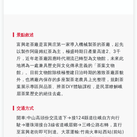
景點敘述
富興老茶廠是富興庄第一家導入機械製茶的茶廠，起先
以製作阿薩姆紅茶為主，極盛時期日產量高達2、3千
斤，近年老茶廠因應時代潮流已轉型為文物館，未來此
地將為一處兼具歷史與文化傳承意義的「茶葉文物
館」。目前文物館除積極整建日治時期的雅致茶廠原貌
外，也將廠內保存的多座製茶老農具上光整理，規劃茶
葉展示專區與品茶、辨茶DIY體驗課程，是民眾瞭解峨
眉茶業歷史的絕佳去處。
交通方式
開車:中山高頭份交流道下→接124縣道往峨自方向行
駛→珊珠湖接台3線省道峨眉鄉→三峰公路右轉，直行
至富興老街即可到達。大眾運輸:竹南火車站西站(前站)