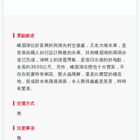
景點敘述
峨眉湖位於富興村與湖光村交接處，又名大埔水庫，是
首座由國人自行設計興建的水庫。目前峨眉湖的環湖步
道已完成，湖畔上的清靈秀氣，是假日出遊的好地點，
全長約3500公尺。另外，峨眉湖生態也十分豐富，不
但在初夏時有桐花、螢火蟲飛舞，還是白鷺鷥的棲息
地，當成群水鳥飛過湖面，令人覺得處處是美景，時時
有驚喜。
交通方式
無
注意事項
無