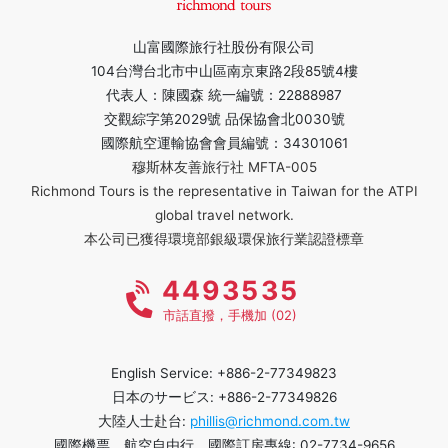
山富國際旅行社股份有限公司
104台灣台北市中山區南京東路2段85號4樓
代表人：陳國森 統一編號：22888987
交觀綜字第2029號 品保協會北0030號
國際航空運輸協會會員編號：34301061
穆斯林友善旅行社 MFTA-005
Richmond Tours is the representative in Taiwan for the ATPI
global travel network.
本公司已獲得環境部銀級環保旅行業認證標章
4493535
市話直撥，手機加 (02)
English Service: +886-2-77349823
日本のサービス: +886-2-77349826
大陸人士赴台:
phillis@richmond.com.tw
國際機票、航空自由行、國際訂房專線: 02-7734-9656