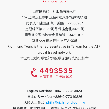
山富國際旅行社股份有限公司
104台灣台北市中山區南京東路2段85號4樓
代表人：陳國森 統一編號：22888987
交觀綜字第2029號 品保協會北0030號
國際航空運輸協會會員編號：34301061
穆斯林友善旅行社 MFTA-005
Richmond Tours is the representative in Taiwan for the ATPI
global travel network.
本公司已獲得環境部銀級環保旅行業認證標章
4493535
市話直撥，手機加 (02)
English Service: +886-2-77349823
日本のサービス: +886-2-77349826
大陸人士赴台:
phillis@richmond.com.tw
國際機票、航空自由行、國際訂房專線: 02-7734-9656