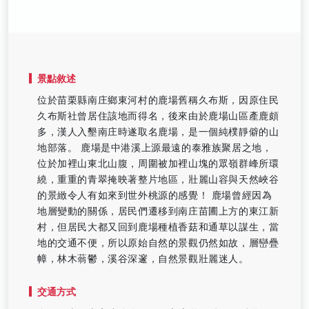
景點敘述
位於苗栗縣南庄鄉東河村的鹿場舊稱久布斯，因原住民
久布斯社曾居住該地而得名，後來由於鹿場山區產鹿頗
多，漢人入墾南庄時遂取名鹿場，是一個純樸靜僻的山
地部落。 鹿場是中港溪上源最遠的泰雅族聚居之地，
位於加裡山東北山腹，周圍被加裡山塊的眾嶺群峰所環
繞，重重的青翠掩映著整片地區，壯麗山容與天然峽谷
的景緻令人有如來到世外桃源的感覺！ 鹿場曾經因為
地層變動的關係，居民們遷移到南庄苗圃上方的東江新
村，但居民大都又回到鹿場種植香菇和通草以謀生，當
地的交通不便，所以原始自然的景觀仍然如故，層巒疊
幛，林木蓊鬱，溪谷深邃，自然景觀壯麗迷人。
交通方式