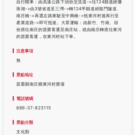
自行開車：由高速公路下頭份交流道->往124縣道經珊
珠湖->由3號省道至三灣->轉124甲縣道經龍門隧道、
南庄橋->再選左路東駛至中興橋->抵東河村後再行至
產業道路->即可抵達。大眾運輸：由新竹、竹南、頭
份搭往南庄的苗栗客運至南庄站，或由南庄轉搭往東河
的苗栗客運，在東河村站下車。
注意事項
無
景點地址
苗栗縣南庄鄉東河村鹿場
電話號碼
886-37-823115
景點分類
文化類