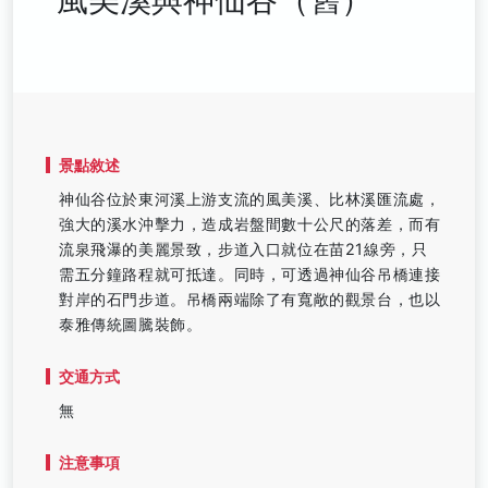
景點敘述
神仙谷位於東河溪上游支流的風美溪、比林溪匯流處，
強大的溪水沖擊力，造成岩盤間數十公尺的落差，而有
流泉飛瀑的美麗景致，步道入口就位在苗21線旁，只
需五分鐘路程就可抵達。同時，可透過神仙谷吊橋連接
對岸的石門步道。吊橋兩端除了有寬敞的觀景台，也以
泰雅傳統圖騰裝飾。
交通方式
無
注意事項