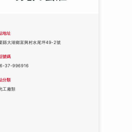
點地址
栗縣大湖鄉富興村水尾坪49-2號
話號碼
6-37-996916
點分類
光工廠類