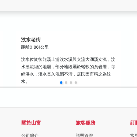
汶水老街
距離0.861公里
汶水位於後龍溪上游汶水溪與支流大湖溪支流，汶
水溪流經的地層，部分地段屬於鬆軟的頁岩層，每
經洪水，溪水長久混濁不清，居民因而稱之為汶
水。
關於山富
旅客服務
訂
公司簡介
護照簽證
常