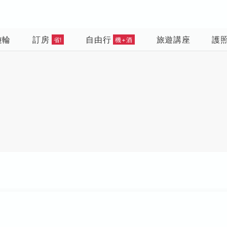
遊輪
訂房
自由行
旅遊講座
護
省!
機+酒