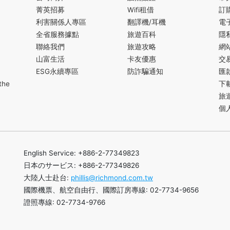
菁英招募
Wifi租借
訂
利害關係人專區
翻譯機/耳機
電
全省服務據點
旅遊百科
隱
聯絡我們
旅遊攻略
網
山富生活
卡友優惠
交
ESG永續專區
防詐騙通知
匯
the
下
旅
個
English Service: +886-2-77349823
日本のサービス: +886-2-77349826
大陸人士赴台:
phillis@richmond.com.tw
國際機票、航空自由行、國際訂房專線: 02-7734-9656
證照專線: 02-7734-9766