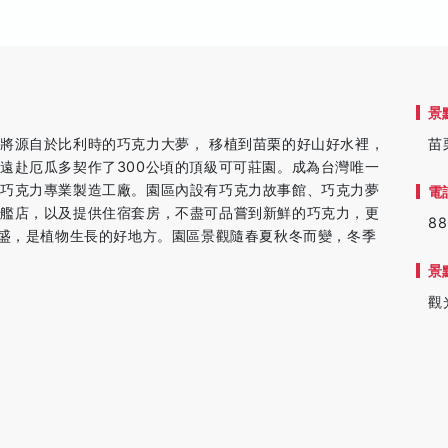
景
將源自於比利時的巧克力大夢， 移植到苗栗的好山好水裡，
苗
遠赴厄瓜多契作了300公頃的頂級可可莊園。成為台灣唯一
的巧克力專業製造工廠。園區內設有巧克力故事館、巧克力夢
電
旗艦店，以及提供住宿套房，不盡可品嘗到新鮮的巧克力，更
88
旺盛，是植物生長的好地方。園區景觀隨春夏秋冬而變，冬季
景
觀