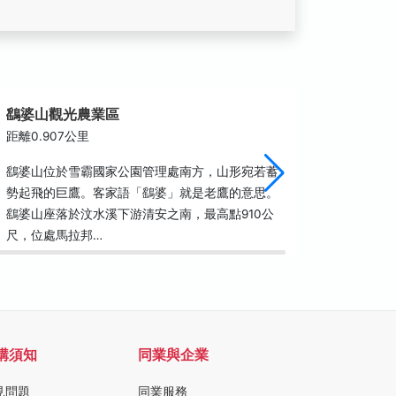
鷂婆山觀光農業區
法雲寺
距離0.907公里
距離2.0
鷂婆山位於雪霸國家公園管理處南方，山形宛若蓄
法雲寺位
勢起飛的巨鷹。客家語「鷂婆」就是老鷹的意思。
灣佛教四
鷂婆山座落於汶水溪下游清安之南，最高點910公
毀壞重修
尺，位處馬拉邦…
之風。 
購須知
同業與企業
見問題
同業服務