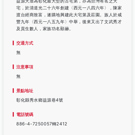
益源大厝為彰化最大型的古宅第，亦為台灣有名之大
宅，於清道光二十六年創建〈西元一八四六年〉，陳家
渡台經商致富，遂購地興建此大宅第及莊園。族人於咸
豐九年〈西元一八五九年〉中舉，後來又出了文武秀才
及貢生數人，家族功名顯赫。
交通方式
無
注意事項
無
景點地址
彰化縣秀水鄉益源巷4號
電話號碼
886-4-7250057轉2412