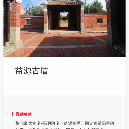
益源古厝
景點敘述
彰化最大古宅-馬興陳宅〈益源古厝〉國定古蹟馬興陳