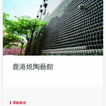
鹿港燒陶藝館
景點敘述