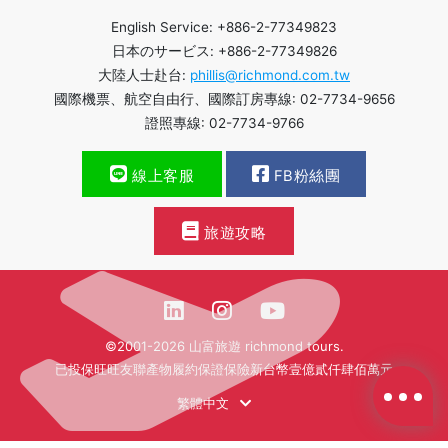
English Service: +886-2-77349823
日本のサービス: +886-2-77349826
大陸人士赴台:
phillis@richmond.com.tw
國際機票、航空自由行、國際訂房專線: 02-7734-9656
證照專線: 02-7734-9766
線上客服
FB粉絲團
旅遊攻略
©2001-2026 山富旅遊 richmond tours.
已投保旺旺友聯產物履約保證保險新台幣壹億貳仟肆佰萬元
繁體中文