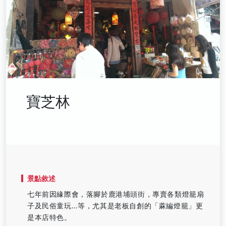
寶芝林
景點敘述
七年前因緣際會，落腳於鹿港埔頭街，專賣各類燈籠扇
子及民俗童玩…等，尤其是老板自創的「蔴編燈籠」更
是本店特色。