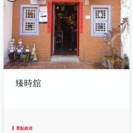
臻時舘
景點敘述