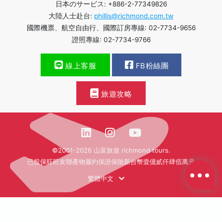
日本のサービス: +886-2-77349826
大陸人士赴台:
phillis@richmond.com.tw
國際機票、航空自由行、國際訂房專線: 02-7734-9656
證照專線: 02-7734-9766
線上客服
FB粉絲團
旅遊攻略
©2001-2026 山富旅遊 richmond tours.
已投保旺旺友聯產物履約保證保險新台幣壹億貳仟肆佰萬元
繁體中文