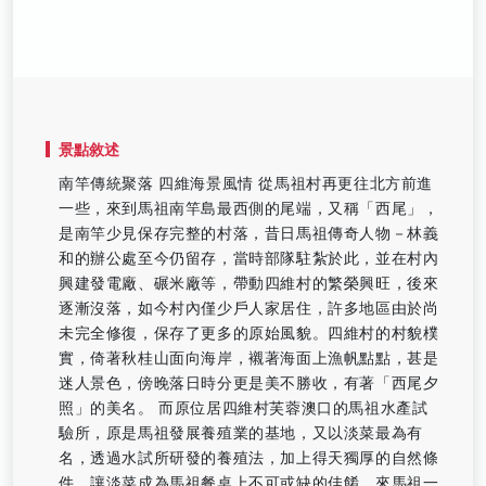
景點敘述
南竿傳統聚落 四維海景風情 從馬祖村再更往北方前進
一些，來到馬祖南竿島最西側的尾端，又稱「西尾」，
是南竿少見保存完整的村落，昔日馬祖傳奇人物－林義
和的辦公處至今仍留存，當時部隊駐紮於此，並在村內
興建發電廠、碾米廠等，帶動四維村的繁榮興旺，後來
逐漸沒落，如今村內僅少戶人家居住，許多地區由於尚
未完全修復，保存了更多的原始風貌。四維村的村貌樸
實，倚著秋桂山面向海岸，襯著海面上漁帆點點，甚是
迷人景色，傍晚落日時分更是美不勝收，有著「西尾夕
照」的美名。 而原位居四維村芙蓉澳口的馬祖水產試
驗所，原是馬祖發展養殖業的基地，又以淡菜最為有
名，透過水試所研發的養殖法，加上得天獨厚的自然條
件，讓淡菜成為馬祖餐桌上不可或缺的佳餚，來馬祖一