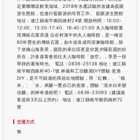
定要嚐嚐這鮮美滋味。2018年水產試驗所改建為藍眼
淚生態館，也進行藍眼淚的培育工作。 藍眼淚生態館
地址：連江縣南竿鄉四維村24號 開放時間：10:00-
12:00、13:30-17:40、18:40-21:00 夫人咖啡館重
現傳統石屋浪漫 位在村落中的夫人咖啡館，是一棟近
80年歷史的傳統石屋，如今改造成民宿兼咖啡館，除
了坐擁山海美景，庭院的座位區更是欣賞夕陽彩霞的好
所在，許多遊客會前往夫人咖啡館「放空」，享受一段
寧靜的看海時光。 電話：0836-25138 地址：連江縣
南竿鄉四維村40-1號 林義和工坊釀酒DIY體驗 老酒
DIY，是不可錯過的馬祖在地體驗，用「紅麴」、「糯
米」、「水」來釀一甕自己的老酒，體驗「清水白米變
佳釀」的神奇過程吧！ 電話：0836-23093（建議遊
客提前3天以上預約） 地址：連江縣南竿鄉四維村72
號
交通方式
無