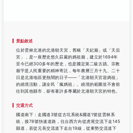
景點敘述
位於雲林北港的北港朝天宮，舊稱「天妃廟」或「天后
宮」，是一座歷史悠久莊嚴的媽祖廟，建立於1694年
至今已經300多年的歷史，也是國定第二級古蹟。宗教
廟宇是人民重要的精神寄託，每年農曆三月十九、二十
日是北港地區更熱鬧的日子——「北港朝天宮迎媽祖」
的繞境活動，讓全民「瘋媽祖」。繞境的範圍並不會前
往到其他縣市，卻有著許多專屬於北港朝天宮的特色。
交通方式
國道南下：走國道3號從古坑系統&國道1號從雲林系
統，接78號快速道路，往台西方向從虎尾交流下走145
縣道，若從元長交流道下走台19線，從東勢交流道下