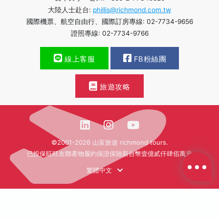
大陸人士赴台:
phillis@richmond.com.tw
國際機票、航空自由行、國際訂房專線: 02-7734-9656
證照專線: 02-7734-9766
線上客服
FB粉絲團
旅遊攻略
©2001-2026 山富旅遊 richmond tours.
已投保旺旺友聯產物履約保證保險新台幣壹億貳仟肆佰萬元
繁體中文