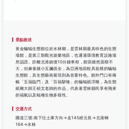
景點敘述
黃金蝙蝠生態館位於水林鄉，是雲林縣最具特色的生態
場館，是第三類觀光遊樂地區，也通過環境教育設施場
所認證。距離北港鎮僅10分鐘車程，館區雖然面積不
大，但麻雀雖小五臟俱全，為亞洲地區較具規模的蝙蝠
生態館，其生態藝術展現則為首要特色。館外門口有兩
幅「五福臨門」及「百福駢臻」的蝙蝠紙浮雕，為生態
紙雕大師王楨文老師的作品，代表著雲林縣民享有飛來
的福氣以及蝠種生物多樣性。
交通方式
國道三號:南下往土庫方向→走145經元長→北港轉
164→水林