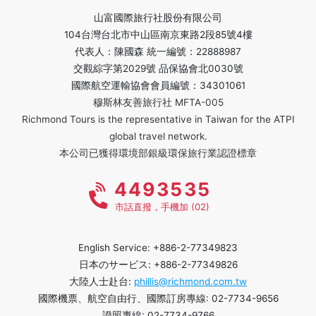
山富國際旅行社股份有限公司
104台灣台北市中山區南京東路2段85號4樓
代表人：陳國森 統一編號：22888987
交觀綜字第2029號 品保協會北0030號
國際航空運輸協會會員編號：34301061
穆斯林友善旅行社 MFTA-005
Richmond Tours is the representative in Taiwan for the ATPI
global travel network.
本公司已獲得環境部銀級環保旅行業認證標章
4493535
市話直撥，手機加 (02)
English Service: +886-2-77349823
日本のサービス: +886-2-77349826
大陸人士赴台:
phillis@richmond.com.tw
國際機票、航空自由行、國際訂房專線: 02-7734-9656
證照專線: 02-7734-9766