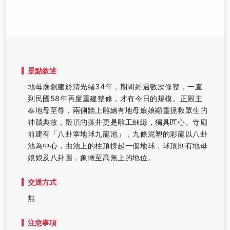
景點敘述
地母廟創建於清光緒34年，期間經過數次修整，一直
到民國58年再度重建整修，才有今日的規模。正殿主
奉地母至尊，兩側牆上雕繪有地母娘娘顯靈拯救眾生的
神蹟典故，殿頂的藻井更是雕工細緻，獨具匠心。寺廟
前建有「八卦掌地球九龍池」，九條泥塑的彩龍以八卦
池為中心，由池上的柱頂撐起一個地球，球頂則有地母
娘娘及八卦圖，象徵至高無上的地位。
交通方式
無
注意事項