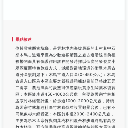
景點敘述
位於雲林縣古坑鄉，是雲林境內海拔最高的山村其中石
壁木馬古道素來僅為少數遊客驚豔之處古道沿線目前植
被鬱閉而具有保護作用故在開發時採以低度開發發展小
眾深度而特色旅遊方式，減緩對當地環境的衝擊木馬古
道分區規劃如下：木馬古道入口區(0-450公尺)：木馬
古道入口區為本區主要之景觀遊憩據點目前已整建五元
二角亭、農池潭與竹炭窯可供遊樂玩賞原生闊葉林復育
區：本區於步道450-1000公尺處，主要為孟宗竹林相
孟宗竹林經營計畫：於步道1000-2000公尺處，持續
為孟宗竹林相經社區竹林疏伐並設置觀景台後，已有不
同氣象杉木經營區：本區於步道2000-2400公尺處，
主要為杉木孟宗竹與闊葉樹林相混合林步道終點有高空
竹木棧道，可方便遊客從高處觀賞柳杉林綜觀木馬道遺