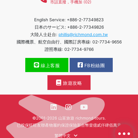
市話直撥，手機加 (02)
English Service: +886-2-77349823
日本のサービス: +886-2-77349826
大陸人士赴台:
phillis@richmond.com.tw
國際機票、航空自由行、國際訂房專線: 02-7734-9656
證照專線: 02-7734-9766
線上客服
FB粉絲團
旅遊攻略
©2001-2026 山富旅遊 richmond tours.
已投保旺旺友聯產物履約保證保險新台幣壹億貳仟肆佰萬元
繁體中文