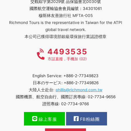
交觀綜字第2029號 品保協會北0030號
國際航空運輸協會會員編號：34301061
穆斯林友善旅行社 MFTA-005
Richmond Tours is the representative in Taiwan for the ATPI
global travel network.
本公司已獲得環境部銀級環保旅行業認證標章
4493535
市話直撥，手機加 (02)
English Service: +886-2-77349823
日本のサービス: +886-2-77349826
大陸人士赴台:
phillis@richmond.com.tw
國際機票、航空自由行、國際訂房專線: 02-7734-9656
證照專線: 02-7734-9766
線上客服
FB粉絲團