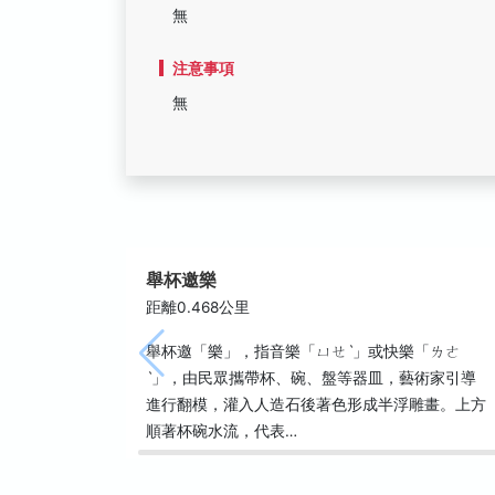
無
注意事項
無
舉杯邀樂
距離0.468公里
舉杯邀「樂」，指音樂「ㄩㄝˋ」或快樂「ㄌㄜ
ˋ」，由民眾攜帶杯、碗、盤等器皿，藝術家引導
進行翻模，灌入人造石後著色形成半浮雕畫。上方
順著杯碗水流，代表…