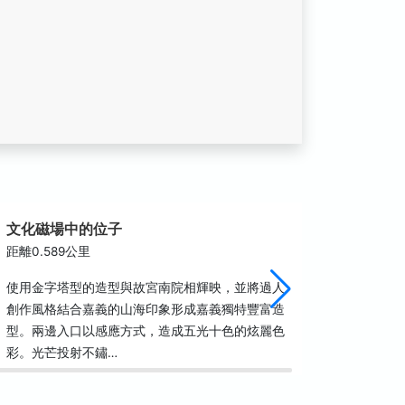
文化磁場中的位子
松卡
距離0.589公里
距離0.7
使用金字塔型的造型與故宮南院相輝映，並將過人
松卡Su
創作風格結合嘉義的山海印象形成嘉義獨特豐富造
台灣、歐
型。兩邊入口以感應方式，造成五光十色的炫麗色
此遊戲器
彩。光芒投射不鏽…
同國家的