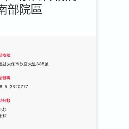
南部院區
點地址
義縣太保市故宮大道888號
話號碼
6-5-3620777
點分類
化類
術類