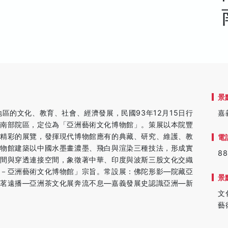
景
區的文化、教育、社會、經濟發展，民國93年12月15日行
嘉
院南部院區，定位為「亞洲藝術文化博物館」。策展以本院豐
項精彩的展覽，發揮現代博物館應有的典藏、研究、維護、教
電
博物館建築以中國水墨畫濃墨、飛白與渲染三種技法，形成實
88
空間與穿透連接空間，象徵著中華、印度與波斯三股文化交織
院－亞洲藝術文化博物館」宗旨。常設展：佛陀形影—院藏亞
景
芳茗遠播—亞洲茶文化展奔流不息—嘉義發展史認識亞洲—新
文
藝