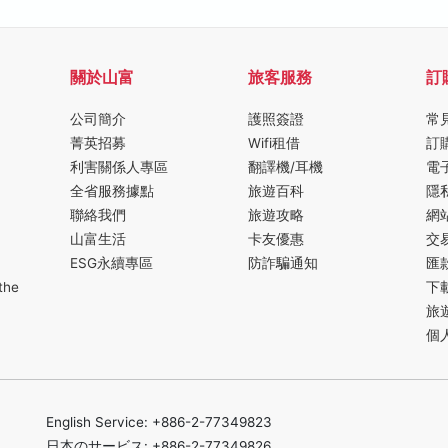
關於山富
旅客服務
訂
公司簡介
護照簽證
常
菁英招募
Wifi租借
訂
利害關係人專區
翻譯機/耳機
電
全省服務據點
旅遊百科
隱
聯絡我們
旅遊攻略
網
山富生活
卡友優惠
交
ESG永續專區
防詐騙通知
匯
the
下
旅
個
English Service: +886-2-77349823
日本のサービス: +886-2-77349826