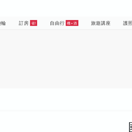
遊輪
訂房
自由行
旅遊講座
護
省!
機+酒