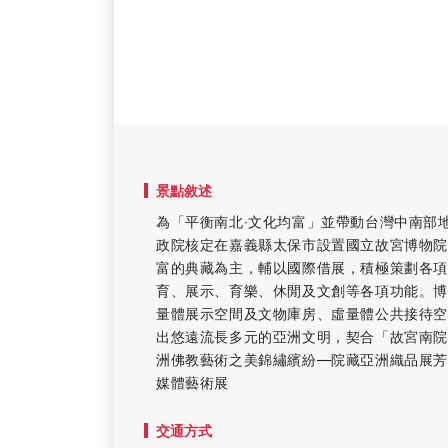
景點敘述
為「平衡南北‧文化均富」並帶動台灣中南部地
政院核定在嘉義縣太保市設置國立故宮博物
富的典藏為主，輔以國際借展，積極策劃各
育、展示、育樂、休閒及文創等各項功能。
量體展示空間及文物庫房、虛量體公共接待
出悠遠流長多元的亞洲文明，契合「故宮南
洲佛教藝術之美錦繡繽紛—院藏亞洲織品展
媒體藝術展
交通方式