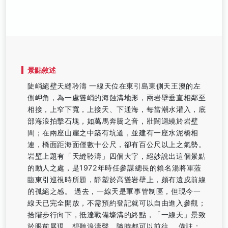
景點敘述
陡峭絕壁天縫聆濤 一線天位在東引島東側天王澳的左
側岬角，為一處聳峭的海蝕溝地形，兩岩壁垂直相鄰至
相接，上窄下寬，上接天、下通海，每當潮水灌入，底
部海浪拍擊石塊，如萬馬奔騰之音，壯闊迴繞於岩壁
間；在兩座山崖之中築有坑道，並建有一座水泥橋相
連，橋面距海面僅數十公尺，卻有百公尺以上之氣勢。
岩壁上題有「天縫聆濤」四個大字，絕妙說出這個景點
的動人之處，是1972年時任參謀總長的賴名湯將軍蒞
臨東引巡視時所題，靜塑於高聳岩壁上，頗有遠戍前線
的孤絕之感。 過去，一線天是軍事管制區，但現今一
線天已完全開放，不需預約登記就可以自由進入參觀；
拾階步行向下，抵達戰備壕溝的終點，「一線天」景致
於眼前展現，想聽浪濤聲，隨時都可以前往。 備註：