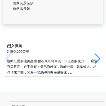
國家風景區類
自然風景類
烈女義坑
距離0.299公里
巍峨壯麗的淒美懸崖 位在東引島東側、天王澳的後方，一座近
百公尺高、近乎垂直的天然海蝕崖，巍峨壯麗，氣勢懾人。相
傳清末年間，閩海一帶島嶼時有海盜盤據，…