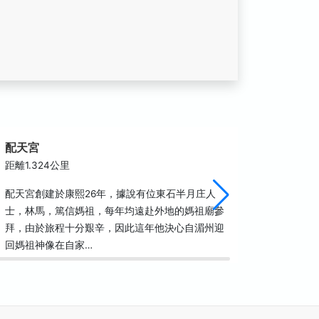
配天宮
朴子市
距離1.324公里
距離1.4
配天宮創建於康熙26年，據說有位東石半月庄人
嘉義縣朴
士，林馬，篤信媽祖，每年均遠赴外地的媽祖廟參
華景況反
拜，由於旅程十分艱辛，因此這年他決心自湄州迎
了八仙彩
回媽祖神像在自家…
歌仔戲戲