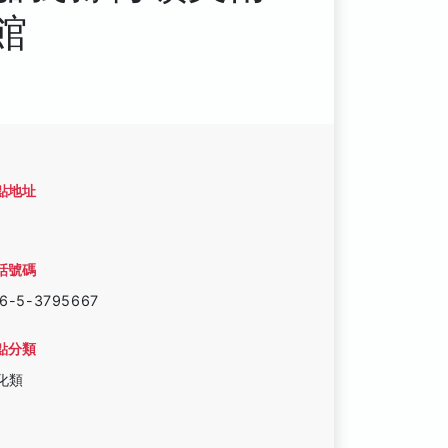
館
點地址
話號碼
6-5-3795667
點分類
化類