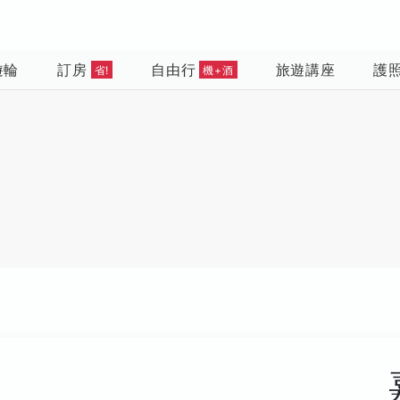
遊輪
訂房
自由行
旅遊講座
護
省!
機+酒