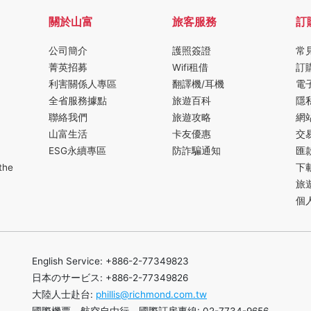
關於山富
旅客服務
訂
公司簡介
護照簽證
常
菁英招募
Wifi租借
訂
利害關係人專區
翻譯機/耳機
電
全省服務據點
旅遊百科
隱
聯絡我們
旅遊攻略
網
山富生活
卡友優惠
交
ESG永續專區
防詐騙通知
匯
the
下
旅
個
English Service: +886-2-77349823
日本のサービス: +886-2-77349826
大陸人士赴台:
phillis@richmond.com.tw