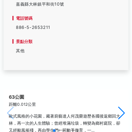
嘉義縣大林鎮平和街10號
電話號碼
886-5-2653211
景點分類
其他
63公園
距離0.012公里
歐式風格的小花園，藏著廚藝達人何茂榮遊歷各國後返鄉回大
林，再一次的人生體驗；曾經堆滿垃圾，轉變為鄉村庭院，卻
又經颱風摧殘，再由學生們一同動手復育，一…