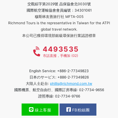
交觀綜字第2029號 品保協會北0030號
國際航空運輸協會會員編號：34301061
穆斯林友善旅行社 MFTA-005
Richmond Tours is the representative in Taiwan for the ATPI
global travel network.
本公司已獲得環境部銀級環保旅行業認證標章
4493535
市話直撥，手機加 (02)
English Service: +886-2-77349823
日本のサービス: +886-2-77349826
大陸人士赴台:
phillis@richmond.com.tw
國際機票、航空自由行、國際訂房專線: 02-7734-9656
證照專線: 02-7734-9766
線上客服
FB粉絲團