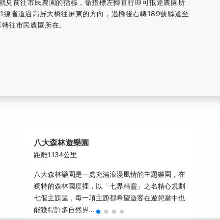
，就見前往市民農園的指標，循指標左轉直行即可抵達農園所
1線省道過高屏大橋往屏東的方向，過橋後右轉189號縣道至
再轉往市民農園所在。
八大森林遊樂園
距離1.134公里
八大森林樂園是一處充滿浪漫風情的主題樂園，在
獨特的森林國度裡，以「七界精靈」之名精心規劃
七個主題區，每一項主題都希望遊客在遊憩當中也
能獲得許多自然界…