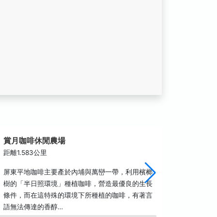
賞月咖啡休閒農場
安巒山
距離1.583公里
距離1.7
屏東平地咖啡主要產於內埔與萬巒一帶，利用檳榔
走進安巒
樹的「半日照環境」種植咖啡，營造最優良的生長
色長廊，
條件，而在這特殊的環境下所種植的咖啡，有著言
著富有東
語無法傳達的香醇…
怡人的自