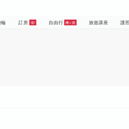
遊輪
訂房
自由行
旅遊講座
護
省!
機+酒