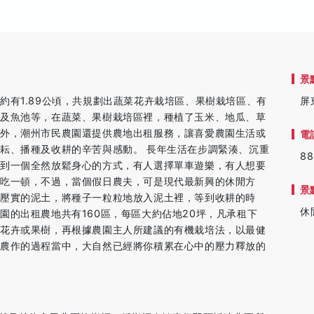
景
約有1.89公頃，共規劃出蔬菜花卉栽培區、果樹栽培區、有
屏
區及魚池等，在蔬菜、果樹栽培區裡，種植了玉米、地瓜、草
另外，潮州市民農園還提供農地出租服務，讓喜愛農園生活或
電
耘、播種及收耕的辛苦與感動。 長年生活在步調緊湊、沉重
88
找到一個全然放鬆身心的方式，有人選擇單車遊樂，有人想要
吃一頓，不過，當個假日農夫，可是現代最新興的休閒方
景
壓實的泥土，將種子一粒粒地放入泥土裡，等到收耕的時
休
園的出租農地共有160區，每區大約佔地20坪，凡承租下
、花卉或果樹，再根據農園主人所建議的有機栽培法，以最健
個農作的過程當中，大自然已經將你積累在心中的壓力釋放的