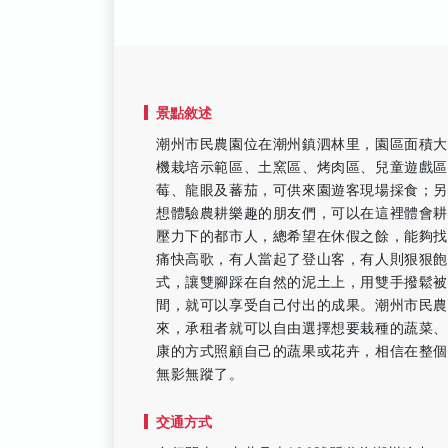
景點敘述
潮州市民農園位在潮州鎮泗林里，園區面積大
機栽培示範區、土窯區、烤肉區、兒童遊戲
莓、龍眼及蕃茄，可供來園遊客現場採食；
想體驗農耕樂趣的朋友們，可以在這裡體會耕
壓力下的都市人，總希望在休假之餘，能夠
痛快高歌，有人當起了登山客，有人則狠狠飽
式，讓雙腳踩在自然的泥土上，用雙手撥鬆被
間，就可以享受自己付出的成果。潮州市民農
來，承租者就可以自由選擇想要栽種的蔬菜
康的方式照顧自己的蔬果或花卉，相信在整
無影無蹤了。
交通方式