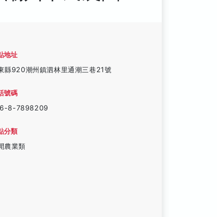
點地址
東縣920潮州鎮泗林里通潮三巷21號
話號碼
6-8-7898209
點分類
閒農業類