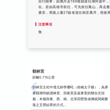
自行開車：由萬丹走189號縣道往潮州途中
在。若由高雄市前往，可先前往鳳山，再走臺
廣安，再接上臺27線省道往南至萬丹，然後
注意事項
無
朝林宮
距離0.715公里
朝林宮主祀中壇元帥李哪吒（俗稱太子爺），為屏
東縣潮州鎮泗林里、四春里及崙東里的聯合庄頭
廟，本廟與東、西、南、北等四營形成傳統閩南聚
落之五營結界的方式…