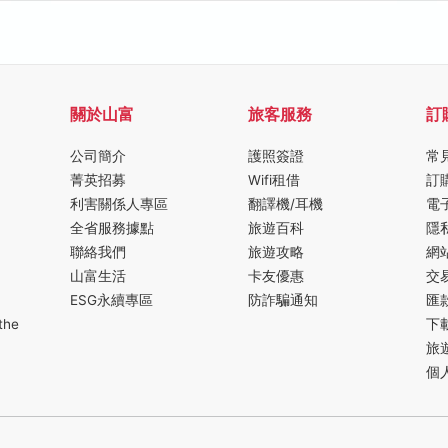
關於山富
旅客服務
訂
公司簡介
護照簽證
常
菁英招募
Wifi租借
訂
利害關係人專區
翻譯機/耳機
電
全省服務據點
旅遊百科
隱
聯絡我們
旅遊攻略
網
山富生活
卡友優惠
交
ESG永續專區
防詐騙通知
匯
the
下
旅
個