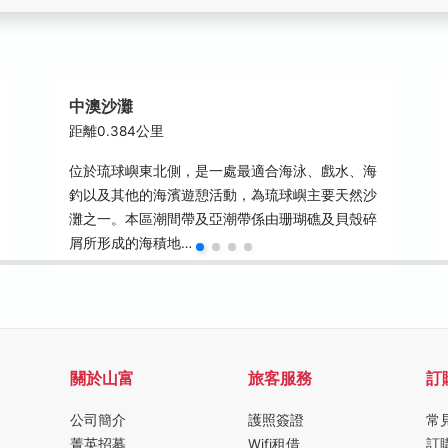
中澳沙灘
距離0.384公里
位於琉球嶼東北側，是一處最適合海泳、戲水、海
釣以及其他的海濱遊憩活動，為琉球嶼主要天然沙
灘之一。本區潮間帶及亞潮帶係由珊瑚礁及貝殼碎
屑所形成的海積地…
關於山富
旅客服務
訂
公司簡介
護照簽證
常
菁英招募
Wifi租借
訂