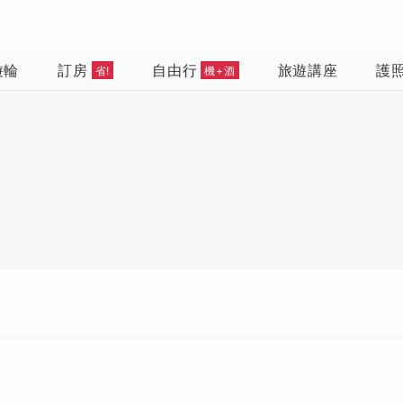
遊輪
訂房
自由行
旅遊講座
護
省!
機+酒