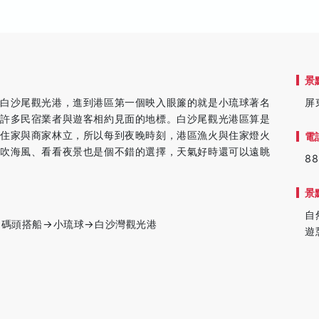
景
是白沙尾觀光港，進到港區第一個映入眼簾的就是小琉球著名
屏
是許多民宿業者與遊客相約見面的地標。白沙尾觀光港區算是
，住家與商家林立，所以每到夜晚時刻，港區漁火與住家燈火
電
吹吹海風、看看夜景也是個不錯的選擇，天氣好時還可以遠眺
88
景
自
→碼頭搭船→小琉球→白沙灣觀光港
遊