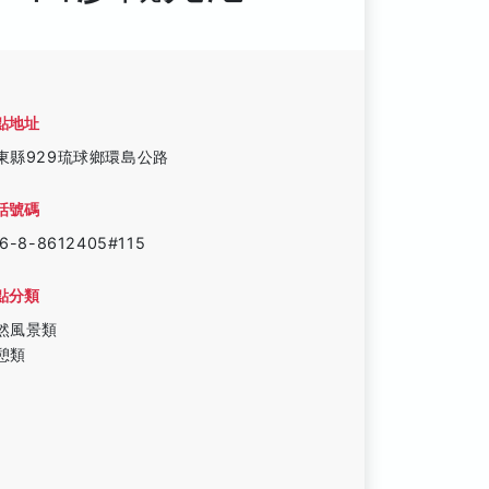
點地址
東縣929琉球鄉環島公路
話號碼
6-8-8612405#115
點分類
然風景類
憩類