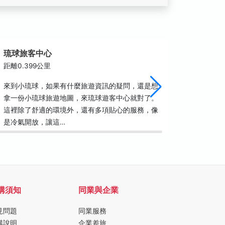
琉球旅客中心
花瓶岩
距離0.399公里
距離0.4
來到小琉球，如果有什麼旅遊資訊的疑問，還是想
花瓶岩，
拿一份小琉球旅遊地圖，來琉球遊客中心就對了。
經海水反
這裡除了舒適的環境外，還有多項貼心的服務，像
視線停留
是冷氣開放，讓這…
像是隨意
購須知
同業與企業
見問題
同業服務
購說明
企業差旅