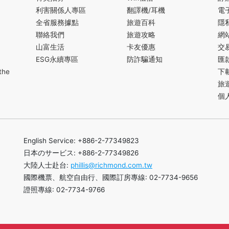
利害關係人專區
翻譯機/耳機
電
全省服務據點
旅遊百科
隱
聯絡我們
旅遊攻略
網
山富生活
卡友優惠
交
ESG永續專區
防詐騙通知
匯
the
下
旅
個
English Service: +886-2-77349823
日本のサービス: +886-2-77349826
大陸人士赴台:
phillis@richmond.com.tw
國際機票、航空自由行、國際訂房專線: 02-7734-9656
證照專線: 02-7734-9766