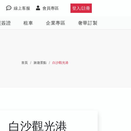
線上客服
會員專區
登入/註冊
照簽證
租車
企業專區
奢華訂製
首頁
旅遊景點
白沙觀光港
白沙觀光港