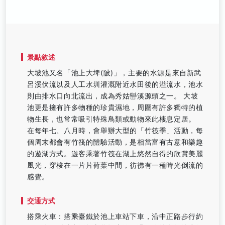
景點敘述
大坡池又名「池上大埤(陂)」，主要的水源是來自新武
呂溪伏流以及人工水圳灌溉附近水田後的溢流水，池水
則由排水口向北流出，成為秀姑巒溪源頭之一。 大坡
池更是擁有許多物種的珍貴濕地，周圍有許多獨特的植
物生長，也常常吸引特殊鳥類或動物來此棲息定居。
在每年七、八月時，會舉辦大型的「竹筏季」活動，每
個周末都會有竹筏的體驗活動，是相當富有古意和樂趣
的遊湖方式。遊客乘著竹筏在湖上悠然自得的欣賞美麗
風光，穿梭在一片片荷葉中間，彷彿有一種時光倒流的
感覺。
交通方式
搭乘火車：搭乘臺鐵於池上車站下車，沿中正路步行約