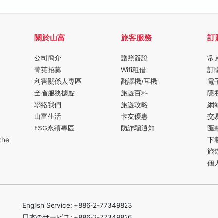
關於山富
旅客服務
訂
公司簡介
護照簽證
常
菁英招募
Wifi租借
訂
利害關係人專區
翻譯機/耳機
電
全省服務據點
旅遊百科
隱
聯絡我們
旅遊攻略
網
山富生活
卡友優惠
交
ESG永續專區
防詐騙通知
匯
the
下
旅
個
English Service: +886-2-77349823
日本のサービス: +886-2-77349826