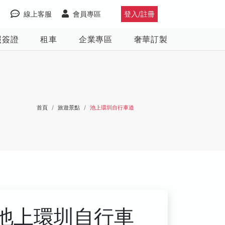
線上客服
會員專區
登入/註冊
照簽證
租車
企業專區
奢華訂製
首頁
旅遊景點
池上環圳自行車道
池上環圳自行車