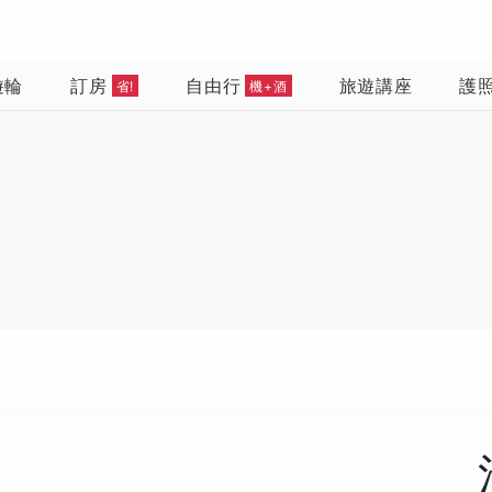
遊輪
訂房
自由行
旅遊講座
護
省!
機+酒