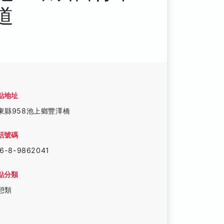
道
點地址
東縣958池上鄉豐澤橋
話號碼
6-8-9862041
點分類
憩類