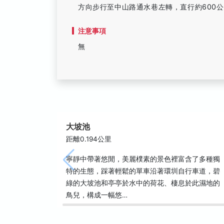
方向步行至中山路通水巷左轉，直行約600
注意事項
無
大坡池
距離0.194公里
寧靜中帶著悠閒，美麗樸素的景色裡富含了多種獨
特的生態，踩著輕鬆的單車沿著環圳自行車道，碧
綠的大坡池和亭亭於水中的荷花、棲息於此濕地的
鳥兒，構成一幅悠…