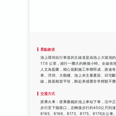
景點敘述
池上環圳自行車道的主線道是由池上大坡池的
17.6 公里，繞行一圈大約兩個小時。全線
人文為藍圖，精心規劃施工串聯而成，路途有
車、浮圳、大觀樓、池上米主要產區、邱宅
線，路面相當平坦，騎起來感覺非常輕鬆不
交通方式
搭乘火車：搭乘臺鐵於池上車站下車，沿中正
步行至下個路口，左轉後步行約450公尺到達大
8165、8166、8173、8175、8176