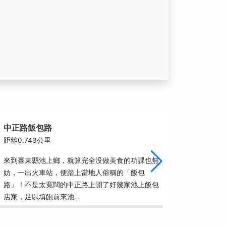
中正路飯包路
萬安社
距離0.743公里
距離0.7
來到臺東縣池上鄉，就算完全没做美食的功課也無
萬安美學
妨，一出火車站，便踏上當地人俗稱的「飯包
內容包含
路」！不是太寬闊的中正路上開了好幾家池上飯包
至美學的
店家，足以填飽前來池…
何和諧共