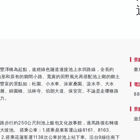
景
豐澤橋為起點，途經綠色隧道連接池上水圳路線，全長約
臺
依地形和原有的鄉間小路、寬廣的田野風光再搭配池上鄉的鄉土
豐富的景點如：杜園、小水車、涂家桑園、汲水亭、大水
電
斷層、錦園橋、法林寺、伯朗大道、保安宮。不論是走哪條路
88
費力。
景
遊
路步行約250公尺到池上飯包文化故事館，過馬路後右轉後
坡池。 搭乘公車：1.搭乘鼎東客運山線8161、8163、
次公車。2.搭乘花蓮客運1138次公車於池上站下車。沿台9線往南下