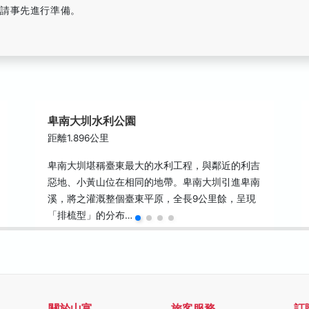
時請事先進行準備。
卑南大圳水利公園
距離1.896公里
卑南大圳堪稱臺東最大的水利工程，與鄰近的利吉
惡地、小黃山位在相同的地帶。卑南大圳引進卑南
溪，將之灌溉整個臺東平原，全長9公里餘，呈現
「排梳型」的分布…
關於山富
旅客服務
訂