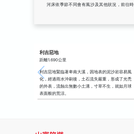
河床依季節不同會有風沙及其他狀況，前往
利吉惡地
距離1.690公里
利吉惡地緊臨著卑南大溪，因地表的泥沙岩容易風
化，經過雨水沖刷後，土石流失嚴重，形成了光禿
的外表，流蝕出無數小土溝，寸草不生，就如月球
表面般的荒涼。