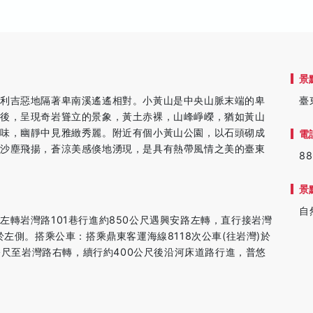
景
與利吉惡地隔著卑南溪遙遙相對。小黃山是中央山脈末端的卑
臺
刷後，呈現奇岩聳立的景象，黃土赤裸，山峰崢嶸，猶如黃山
韻味，幽靜中見雅緻秀麗。附近有個小黃山公園，以石頭砌成
電
有沙塵飛揚，蒼涼美感倏地湧現，是具有熱帶風情之美的臺東
88
景
自
左轉岩灣路101巷行進約850公尺遇興安路左轉，直行接岩灣
於左側。搭乘公車：搭乘鼎東客運海線8118次公車(往岩灣)於
0公尺至岩灣路右轉，續行約400公尺後沿河床道路行進，普悠