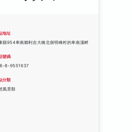
點地址
東縣954卑南鄉利吉大橋北側明峰村的卑南溪畔
話號碼
6-8-9551637
點分類
然風景類