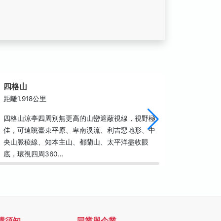
四格山
富源觀
距離1.918公里
距離3.0
四格山涼亭四周別無更高的山巒遮蔽視線，視野極
沿著臺東
佳，可遠眺臺東平原、卑南溪流、利吉惡地形、中
可以看見
央山脈稜線、知本主山、都蘭山、太平洋盡收眼
適合停車
底，環視四周360…
的臺東美
購須知
同業與企業