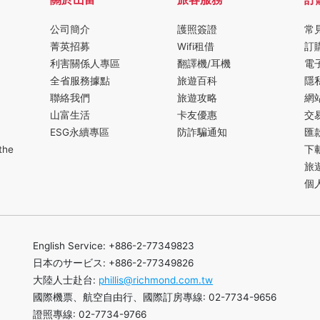
公司簡介
護照簽證
常
菁英招募
Wifi租借
訂
利害關係人專區
翻譯機/耳機
電
全省服務據點
旅遊百科
隱
聯絡我們
旅遊攻略
網
山富生活
卡友優惠
交
ESG永續專區
防詐騙通知
匯
the
下
旅
個
English Service: +886-2-77349823
日本のサービス: +886-2-77349826
大陸人士赴台:
phillis@richmond.com.tw
國際機票、航空自由行、國際訂房專線: 02-7734-9656
證照專線: 02-7734-9766