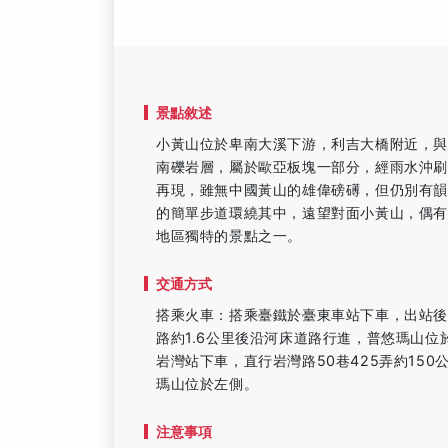
景點敘述
小黃山位於卑南大溪下游，利吉大橋附近，
南礫岩層，屬於歐亞板塊一部分，經雨水沖
再現，雖無中國黃山的雄偉磅礡，但仍別有
的簡單步道環繞其中，遠望對面小黃山，偶
地區獨特的景點之一。
交通方式
搭乘火車：搭乘臺鐵於臺東車站下車，出站後
路約1.6公里後沿河床道路行進，普悠瑪山位
岩灣站下車，直行岩灣路50巷425弄約15
瑪山位於左側。
注意事項