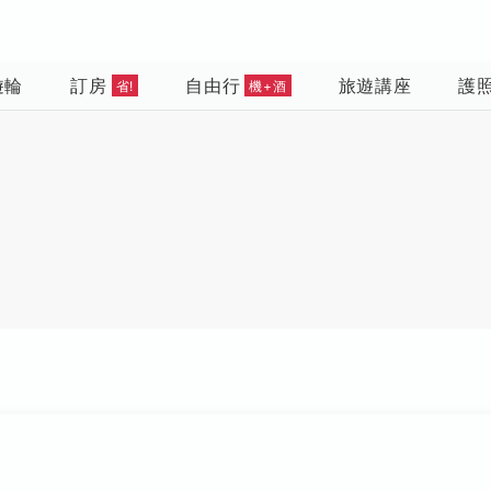
遊輪
訂房
自由行
旅遊講座
護
省!
機+酒