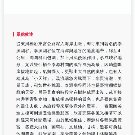
景點敘述
從東河橋沿東富公路深入海岸山脈，即可來到著名的泰
源幽谷。泰源幽谷位在海岸與縱谷的過渡地帶，綿亙4
公里，周圍群山包圍，加上河流侵蝕作用，形成峽谷地
形，尤以登仙橋至泰源村間的溪谷風光為最，因峭壁斷
崖拔地陡起，氣勢懾人，更顯出大自然的奧妙，也有人
稱其為「小天祥」。溪流湍急奔騰而下，水質清澈，美
景天成，宛如世外桃源。泰源幽谷同時也是臺灣獼猴嬉
戲的天堂，晨昏覓食的時段常在樹林成群出沒，或直接
向遊客索取食物，形成極為獨特的景色，也是臺東賞猴
的最佳去處，為旅程帶來更多意外的驚喜。 泰源幽谷
進去後可到達登仙橋遊憩區，欣賞完溪谷風光接著可以
到達東河休閒農場。由於氣候絕佳，泰源村各種果蔬豐
富，盛產大白柚、葡萄柚、文旦柚、甘橘，遊客可前往
休閒農場、觀光果園，享受美景之餘飽啖山林時鮮蔬