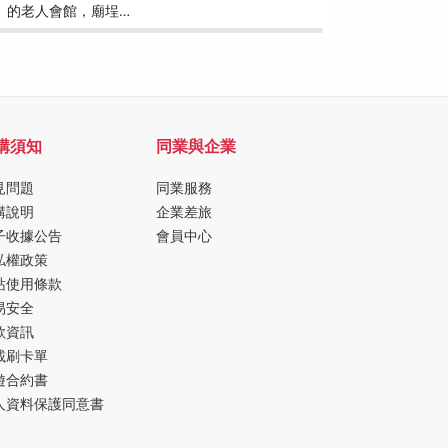
的老人會館，廟埕…
真實實感
購須知
同業與企業
見問題
同業服務
購說明
企業差旅
子收據公告
會員中心
私權政策
站使用條款
易安全
款資訊
載刷卡單
遊合約書
人資料保護同意書