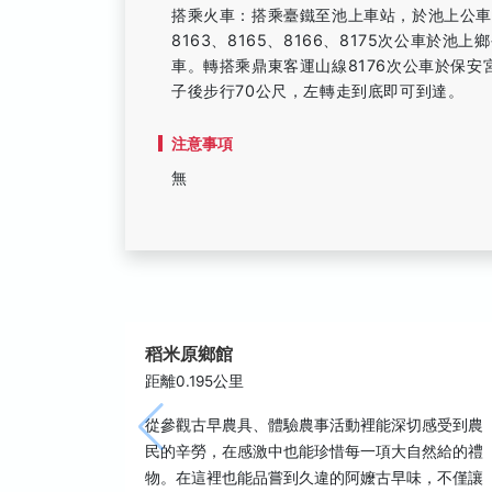
搭乘火車：搭乘臺鐵至池上車站，於池上公車站
8163、8165、8166、8175次公車於
車。轉搭乘鼎東客運山線8176次公車於保安
子後步行70公尺，左轉走到底即可到達。
注意事項
無
稻米原鄉館
距離0.195公里
從參觀古早農具、體驗農事活動裡能深切感受到農
民的辛勞，在感激中也能珍惜每一項大自然給的禮
物。在這裡也能品嘗到久違的阿嬤古早味，不僅讓