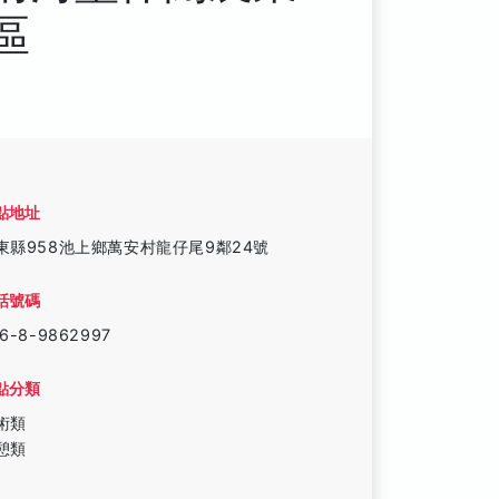
區
點地址
東縣958池上鄉萬安村龍仔尾9鄰24號
話號碼
6-8-9862997
點分類
術類
憩類