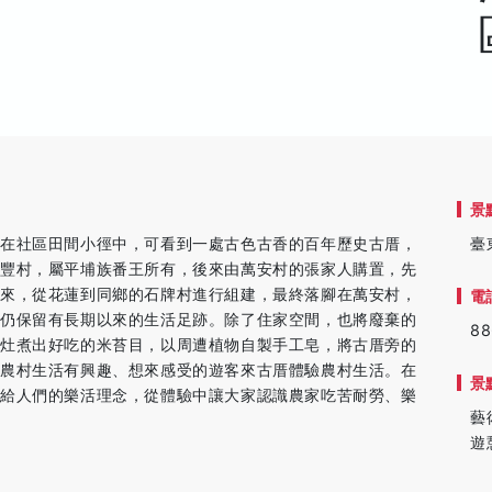
景
梭在社區田間小徑中，可看到一處古色古香的百年歷史古厝，
臺
永豐村，屬平埔族番王所有，後來由萬安村的張家人購置，先
過來，從花蓮到同鄉的石牌村進行組建，最終落腳在萬安村，
電
堂仍保留有長期以來的生活足跡。除了住家空間，也將廢棄的
88
大灶煮出好吃的米苔目，以周遭植物自製手工皂，將古厝旁的
對農村生活有興趣、想來感受的遊客來古厝體驗農村生活。在
景
達給人們的樂活理念，從體驗中讓大家認識農家吃苦耐勞、樂
藝
遊