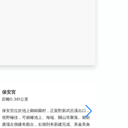
保安宮
伯朗大
距離0.381公里
距離0.5
保安宮位於池上鄉錦園村，正面對新武呂溪出口，
臺東縣池
視野極佳，可俯瞰池上、海端、關山等聚落。廟前
的廣告而
廣場左側建有戲台，右側則有新建完成、美侖美奐
路」。廣