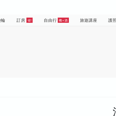
遊輪
訂房
自由行
旅遊講座
護
省!
機+酒