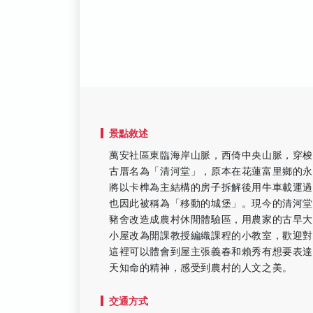
景點敘述
萬安社區東臨海岸山脈，西倚中央山脈，穿
古厝名為「清河堂」，原本在花蓮富里鄉的
將以卡榫為主結構的房子拆解後用牛車載運
也因此被稱為「移動的城堡」。現今的清河
豬舍改造成農村休閒體驗區，用農家的古早
小屋改為開課教授編織課程的小教室，歡迎
這裡可以體會到屋主張義春和賴秀有想要表
天知命的精神，感受到農村的人文之美。
交通方式