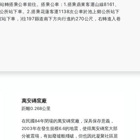
轉搭乘公車前往。搭乘公車：1.搭乘鼎東客運山線8161、
池上鄉公所站下車。2.搭乘花蓮客運1138次公車於池上鄉公所站下
宮站下車，)往197縣道南下方向行進約270公尺，右轉進入巷
萬安磚窯廠
距離0.268公里
在民國84年閉場的萬安磚窯廠，深具保存意義，
2003年在發生規模6.6的地震，使得萬安磚窯大部
分被震塌，有如廢墟般殘破，但也因此凝聚社區居