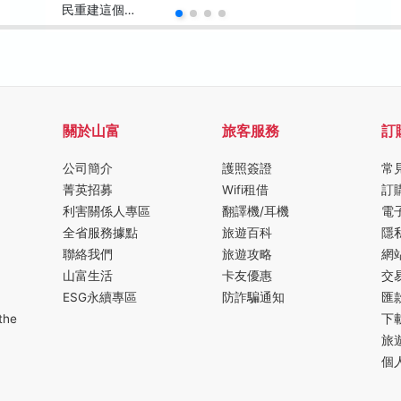
民重建這個…
關於山富
旅客服務
訂
公司簡介
護照簽證
常
菁英招募
Wifi租借
訂
利害關係人專區
翻譯機/耳機
電
全省服務據點
旅遊百科
隱
聯絡我們
旅遊攻略
網
山富生活
卡友優惠
交
ESG永續專區
防詐騙通知
匯
the
下
旅
個